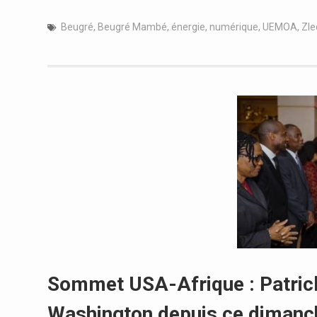
Beugré
,
Beugré Mambé
,
énergie
,
numérique
,
UEMOA
,
Zle
Sommet USA-Afrique : Patrick 
Washington depuis ce diman