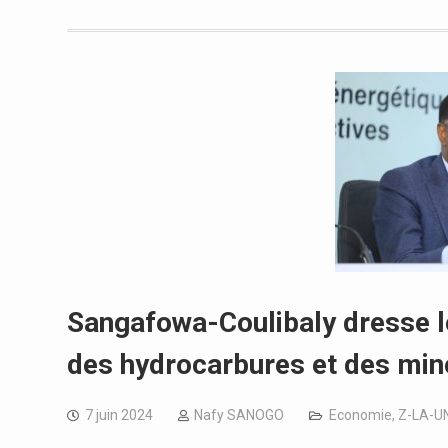
Sangafowa-Coulibaly dresse le 
des hydrocarbures et des min
7 juin 2024
Nafy SANOGO
Economie
,
Z-LA-U