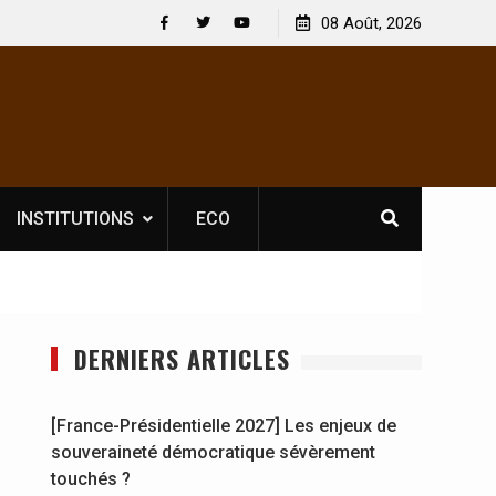
 : En
[France-Présidentielle 2027] Les enjeux de
08 Août, 2026
y se
souveraineté démocratique sévèrement touchés ?
Facebook
Twitter
Youtube
INSTITUTIONS
ECO
DERNIERS ARTICLES
[France-Présidentielle 2027] Les enjeux de
souveraineté démocratique sévèrement
touchés ?