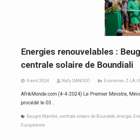
Energies renouvelables : Beu
centrale solaire de Boundiali
4 avril 2024
Nafy SANOGO
Economie
,
Z-LA-
AfrikMonde.com (4-4-2024) Le Premier Ministre, Mini
procédé le 03…
Beugré Mambé
,
centrale solaire de Boundiali
,
énergie
,
Ene
Européenne