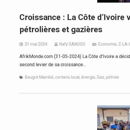
Croissance : La Côte d’Ivoire 
pétrolières et gazières
31 mai 2024
Nafy SANOGO
Economie
,
Z-LA-
AfrikMonde.com (31-05-2024) La Côte d’Ivoire a décidé 
second levier de sa croissance…
Beugré Mambé
,
contenu local
,
énergie
,
Gaz
,
pétrole