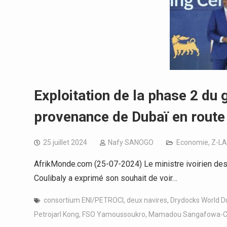
Exploitation de la phase 2 du 
provenance de Dubaï en route
25 juillet 2024
Nafy SANOGO
Economie
,
Z-LA
AfrikMonde.com (25-07-2024) Le ministre ivoirien de
Coulibaly a exprimé son souhait de voir…
consortium ENI/PETROCI
,
deux navires
,
Drydocks World D
Petrojarl Kong
,
FSO Yamoussoukro
,
Mamadou Sangafowa-Co