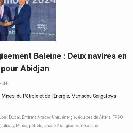
gisement Baleine : Deux navires en
 pour Abidjan
-UNE
s Mines, du Pétrole et de l’Energie, Mamadou Sangafowa-
ubaï
,
Dubaï
,
Emirats Arabes Unis
,
énergie
,
équipes de Altéra
,
FPSO
ulibaly
,
Mines
,
pétrole
,
phase 2 du gisement Baleine