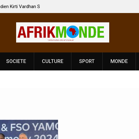
 Vardhan Singh à
Nouvelle licence obligatoire pour les spectacles
e de
Côte d’Ivoire, l’opérateur culturel Soldat Jahbo
prononce
SOCIETE
CULTURE
SPORT
MONDE