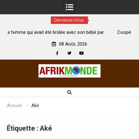
Dernières Infos:
té brûlée avec son bébé par
Coopération: Le ministre Indien Kir
t morte
Abidjan pour la célébration de la Fête
08 Août, 2026
Facebook
Twitter
Youtube
Skip
to
content
Accueil
Aké
Étiquette :
Aké