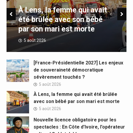
Indien Kirti Vardhan Singh à
Abidjan pour la célébration
de la Fête de
l’indépendance
5 août 2026
[France-Présidentielle 2027] Les enjeux
de souveraineté démocratique
sévèrement touchés ?
5 août 2026
À Lens, la femme qui avait été brûlée
avec son bébé par son mari est morte
5 août 2026
Nouvelle licence obligatoire pour les
spectacles : En Côte d’Ivoire, l’opérateur