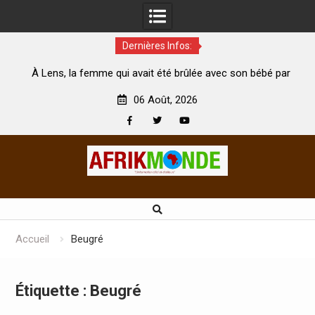
Dernières Infos:
emme qui avait été brûlée avec son bébé par
Coopération: Le mi
son mari est morte
Abidjan pour la céléb
06 Août, 2026
Facebook
Twitter
Youtube
Skip
to
content
Accueil
Beugré
Étiquette :
Beugré