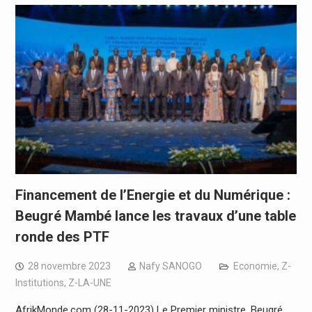
Financement de l’Energie et du Numérique :
Beugré Mambé lance les travaux d’une table
ronde des PTF
28 novembre 2023
Nafy SANOGO
Economie
,
Z-
Institutions
,
Z-LA-UNE
AfrikMonde.com (28-11-2023) Le Premier ministre, Beugré