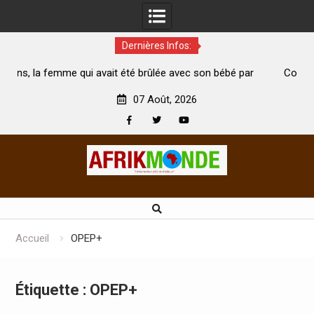
Dernières Infos:
vait été brûlée avec son bébé par
Coopération: Le ministre Indi
ari est morte
Abidjan pour la célébration de l
07 Août, 2026
Facebook
Twitter
Youtube
Skip
to
content
Accueil
OPEP+
Étiquette :
OPEP+