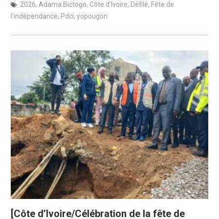
2026
,
Adama Bictogo
,
Côte d'Ivoire
,
Défilé
,
Fête de
l'indépendance
,
Pdci
,
yopougon
[Côte d’Ivoire/Célébration de la fête de