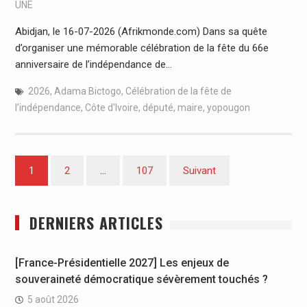
UNE
Abidjan, le 16-07-2026 (Afrikmonde.com) Dans sa quête
d’organiser une mémorable célébration de la fête du 66e
anniversaire de l’indépendance de…
2026
,
Adama Bictogo
,
Célébration de la fête de
l’indépendance
,
Côte d'Ivoire
,
député
,
maire
,
yopougon
Pagination
1
2
…
107
Suivant
des
publications
DERNIERS ARTICLES
[France-Présidentielle 2027] Les enjeux de
souveraineté démocratique sévèrement touchés ?
5 août 2026