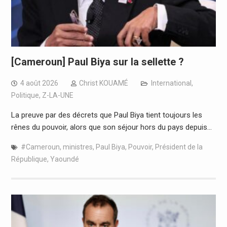
[Cameroun] Paul Biya sur la sellette ?
4 août 2026
Christ KOUAMÉ
International
,
Politique
,
Z-LA-UNE
La preuve par des décrets que Paul Biya tient toujours les
rênes du pouvoir, alors que son séjour hors du pays depuis…
#Cameroun
,
ministres
,
Paul Biya
,
Pouvoir
,
Président de la
République
,
Yaoundé