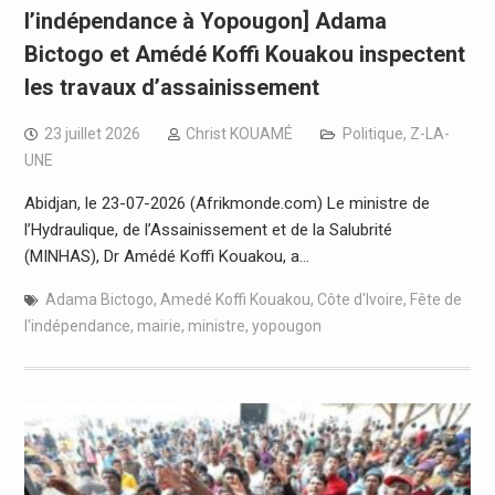
l’indépendance à Yopougon] Adama
Bictogo et Amédé Koffi Kouakou inspectent
les travaux d’assainissement
23 juillet 2026
Christ KOUAMÉ
Politique
,
Z-LA-
UNE
Abidjan, le 23-07-2026 (Afrikmonde.com) Le ministre de
l’Hydraulique, de l’Assainissement et de la Salubrité
(MINHAS), Dr Amédé Koffi Kouakou, a…
Adama Bictogo
,
Amedé Koffi Kouakou
,
Côte d'Ivoire
,
Fête de
l'indépendance
,
mairie
,
ministre
,
yopougon