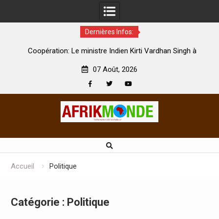
Dernières Infos:
par
Coopération: Le ministre Indien Kirti Vardhan Singh à
N
Abidjan pour la célébration de la Fête de l’indépendance
d
07 Août, 2026
Facebook
Twitter
Youtube
Skip
to
content
Accueil
Politique
Catégorie :
Politique