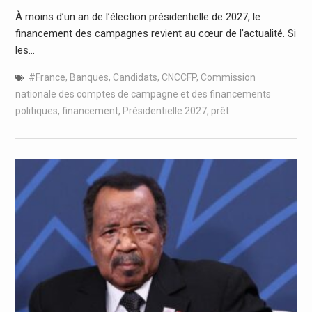
À moins d’un an de l’élection présidentielle de 2027, le
financement des campagnes revient au cœur de l’actualité. Si
les…
#France
,
Banques
,
Candidats
,
CNCCFP
,
Commission
nationale des comptes de campagne et des financements
politiques
,
financement
,
Présidentielle 2027
,
prêt