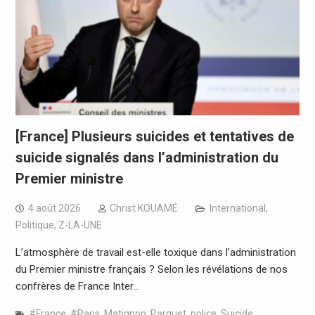
[France] Plusieurs suicides et tentatives de
suicide signalés dans l’administration du
Premier ministre
4 août 2026
Christ KOUAMÉ
International
,
Politique
,
Z-LA-UNE
L’atmosphère de travail est-elle toxique dans l’administration
du Premier ministre français ? Selon les révélations de nos
confrères de France Inter…
#France
,
#Paris
,
Matignon
,
Parquet
,
police
,
Suicide