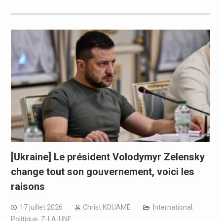
[Ukraine] Le président Volodymyr Zelensky
change tout son gouvernement, voici les
raisons
17 juillet 2026
Christ KOUAMÉ
International
,
Politique
,
Z-LA-UNE