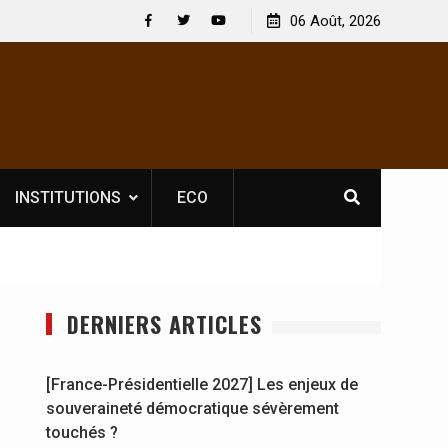
le licence obligatoire pour les spectacles : En
06 Août, 2026
[France-Présiden
’Ivoire, l’opérateur culturel Soldat Jahboy se
souveraineté dé
Facebook
Twitter
Youtube
nce
INSTITUTIONS
ECO
DERNIERS ARTICLES
[France-Présidentielle 2027] Les enjeux de
souveraineté démocratique sévèrement
touchés ?