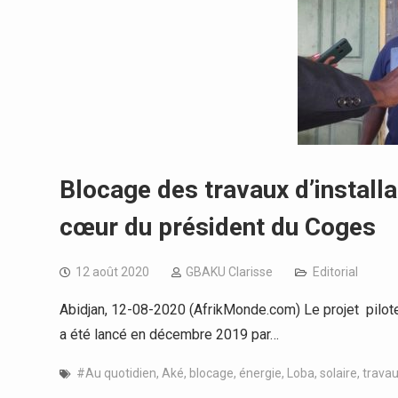
Blocage des travaux d’installat
cœur du président du Coges
12 août 2020
GBAKU Clarisse
Editorial
Abidjan, 12-08-2020 (AfrikMonde.com) Le projet pilote
a été lancé en décembre 2019 par…
#Au quotidien
,
Aké
,
blocage
,
énergie
,
Loba
,
solaire
,
trava