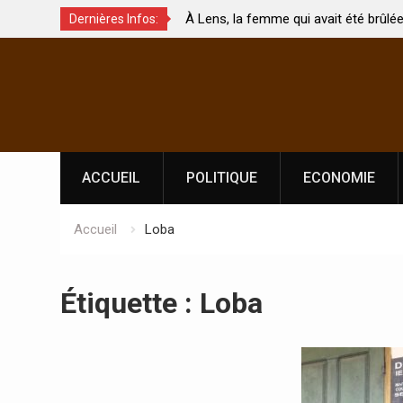
À Lens, la femme qui avait été brûlée avec son bébé
Dernières Infos:
uchés ?
par son mari est morte
Skip
to
content
ACCUEIL
POLITIQUE
ECONOMIE
Accueil
Loba
Étiquette :
Loba