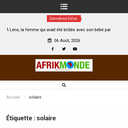
Dernières Infos:
me qui avait été brûlée avec son bébé par
Coopération: Le minis
son mari est morte
Abidjan pour la célébrat
06 Août, 2026
Facebook
Twitter
Youtube
Skip
to
content
Accueil
solaire
Étiquette :
solaire