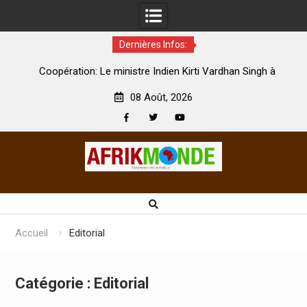
Dernières Infos:
par
Coopération: Le ministre Indien Kirti Vardhan Singh à
N
Abidjan pour la célébration de la Fête de l’indépendance
d
08 Août, 2026
Facebook
Twitter
Youtube
Skip
to
content
Accueil
Editorial
Catégorie :
Editorial