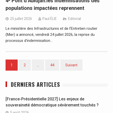
4ᵉ Pont d’Abidjan:les indemnisations des
populations impactées reprennent
25 juillet 2026
Paul ÉLIE
Editorial
Le ministère des Infrastructures et de l’Entretien routier
(Mier) a annoncé, vendredi 24 juillet 2026, la reprise du
processus d’indemnisation…
Pagination
1
2
…
44
Suivant
des
publications
DERNIERS ARTICLES
[France-Présidentielle 2027] Les enjeux de
souveraineté démocratique sévèrement touchés ?
5 août 2026