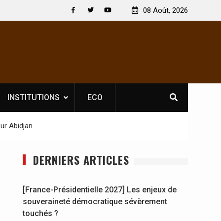
 : En
[France-Présidentielle 2027] Les enjeux de
08 Août, 2026
y se
souveraineté démocratique sévèrement touchés ?
Facebook
Twitter
Youtube
INSTITUTIONS
ECO
ur Abidjan
DERNIERS ARTICLES
[France-Présidentielle 2027] Les enjeux de
souveraineté démocratique sévèrement
touchés ?