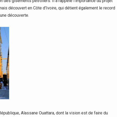
n des gisements pétroliers. Il a rappelé l’importance du projet
ais découvert en Côte d’Ivoire, qui détient également le record
’une découverte.
épublique, Alassane Ouattara, dont la vision est de faire du