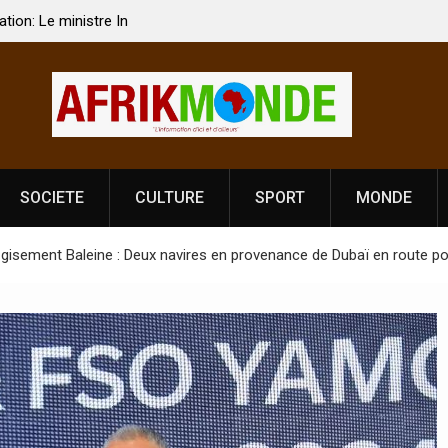
 Vardhan Singh à
Nouvelle licence obligatoire pour les spectacles
e de
Côte d’Ivoire, l’opérateur culturel Soldat Jahbo
prononce
SOCIETE
CULTURE
SPORT
MONDE
u gisement Baleine : Deux navires en provenance de Dubaï en route po