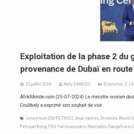
Exploitation de la phase 2 du 
provenance de Dubaï en route
25 juillet 2024
Nafy SANOGO
Economie
,
Z-LA
AfrikMonde.com (25-07-2024) Le ministre ivoirien de
Coulibaly a exprimé son souhait de voir…
consortium ENI/PETROCI
,
deux navires
,
Drydocks World D
Petrojarl Kong
,
FSO Yamoussoukro
,
Mamadou Sangafowa-Co