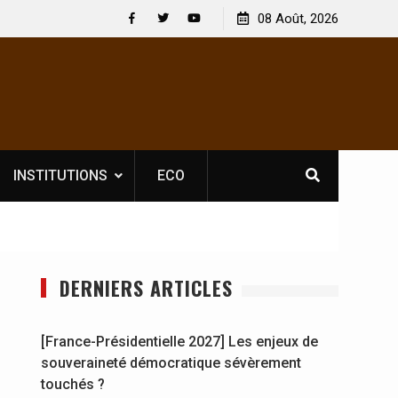
 licence obligatoire pour les spectacles : En
08 Août, 2026
[France-Présidenti
voire, l’opérateur culturel Soldat Jahboy se
souveraineté démo
Facebook
Twitter
Youtube
e
INSTITUTIONS
ECO
DERNIERS ARTICLES
[France-Présidentielle 2027] Les enjeux de
souveraineté démocratique sévèrement
touchés ?