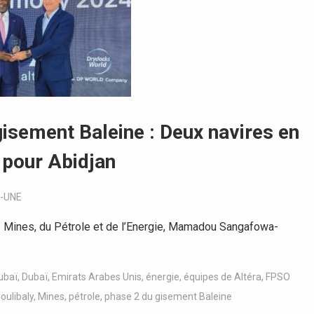
gisement Baleine : Deux navires en
 pour Abidjan
-UNE
s Mines, du Pétrole et de l’Energie, Mamadou Sangafowa-
ubaï
,
Dubaï
,
Emirats Arabes Unis
,
énergie
,
équipes de Altéra
,
FPSO
ulibaly
,
Mines
,
pétrole
,
phase 2 du gisement Baleine