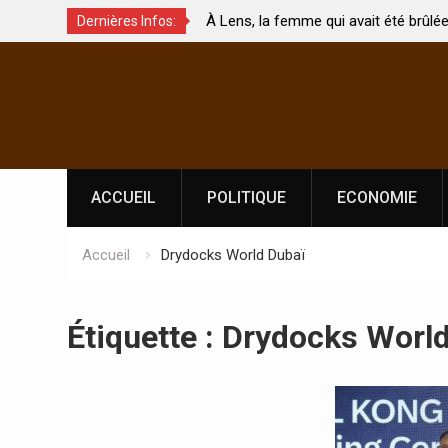
À Lens, la femme qui avait été brûlée avec son bébé
Dernières Infos:
hés ?
par son mari est morte
Skip
to
content
ACCUEIL
POLITIQUE
ECONOMIE
Accueil
Drydocks World Dubaï
Étiquette :
Drydocks World