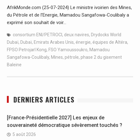
AfrikMonde.com (25-07-2024) Le ministre ivoirien des Mines,
du Pétrole et de l’Energie, Mamadou Sangafowa-Coulibaly a
exprimé son souhait de voir…
consortium ENI/PETROCI
,
deux navires
,
Drydocks World
Dubaï
,
Dubaï
,
Emirats Arabes Unis
,
énergie
,
équipes de Altéra
,
FPSO Petrojarl Kong
,
FSO Yamoussoukro
,
Mamadou
Sangafowa-Coulibaly
,
Mines
,
pétrole
,
phase 2 du gisement
Baleine
DERNIERS ARTICLES
[France-Présidentielle 2027] Les enjeux de
souveraineté démocratique sévèrement touchés ?
5 août 2026