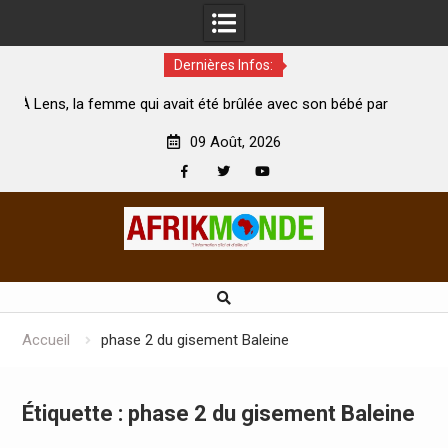
Dernières Infos:
 qui avait été brûlée avec son bébé par
Coopération: Le ministr
son mari est morte
Abidjan pour la célébratio
09 Août, 2026
Facebook
Twitter
Youtube
Skip
to
content
Accueil
phase 2 du gisement Baleine
Étiquette :
phase 2 du gisement Baleine