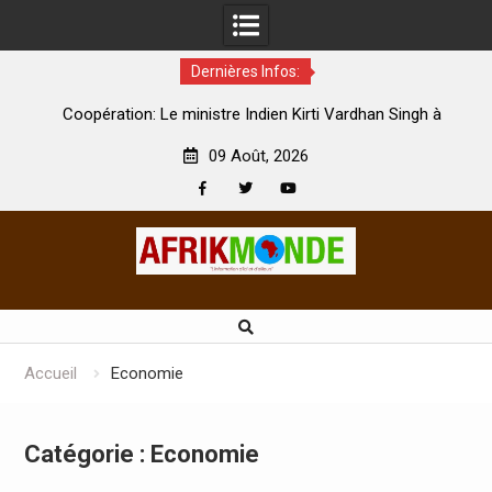
Dernières Infos:
par
Coopération: Le ministre Indien Kirti Vardhan Singh à
N
Abidjan pour la célébration de la Fête de l’indépendance
d
09 Août, 2026
Facebook
Twitter
Youtube
Skip
to
content
Accueil
Economie
Catégorie :
Economie