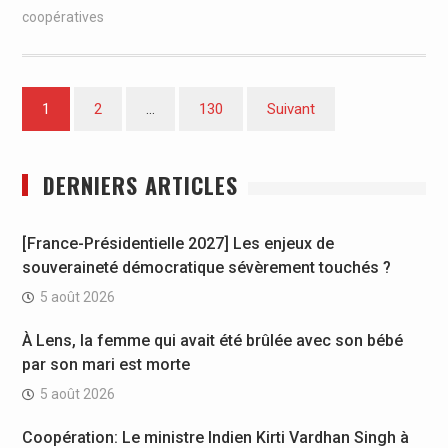
coopératives
Pagination
1
2
…
130
Suivant
des
publications
DERNIERS ARTICLES
[France-Présidentielle 2027] Les enjeux de
souveraineté démocratique sévèrement touchés ?
5 août 2026
À Lens, la femme qui avait été brûlée avec son bébé
par son mari est morte
5 août 2026
Coopération: Le ministre Indien Kirti Vardhan Singh à