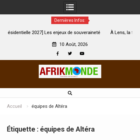
Dernières Infos:
es enjeux de souveraineté
À Lens, la femme qui avait été brûlée 
ent touchés ?
son mari est morte
10 Août, 2026
Facebook
Twitter
Youtube
Skip
to
content
Accueil
équipes de Altéra
Étiquette :
équipes de Altéra