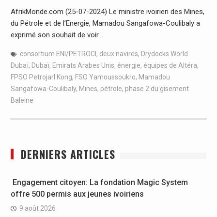
AfrikMonde.com (25-07-2024) Le ministre ivoirien des Mines,
du Pétrole et de l’Energie, Mamadou Sangafowa-Coulibaly a
exprimé son souhait de voir…
consortium ENI/PETROCI
,
deux navires
,
Drydocks World
Dubaï
,
Dubaï
,
Emirats Arabes Unis
,
énergie
,
équipes de Altéra
,
FPSO Petrojarl Kong
,
FSO Yamoussoukro
,
Mamadou
Sangafowa-Coulibaly
,
Mines
,
pétrole
,
phase 2 du gisement
Baleine
DERNIERS ARTICLES
Engagement citoyen: La fondation Magic System
offre 500 permis aux jeunes ivoiriens
9 août 2026