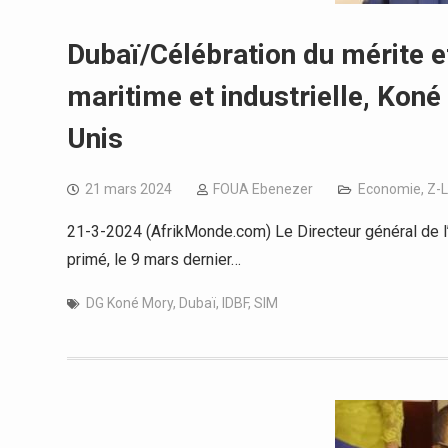
Dubaï/Célébration du mérite et
maritime et industrielle, Kon
Unis
21 mars 2024
FOUA Ebenezer
Economie
,
Z-
21-3-2024 (AfrikMonde.com) Le Directeur général de l’
primé, le 9 mars dernier…
DG Koné Mory
,
Dubaï
,
IDBF
,
SIM