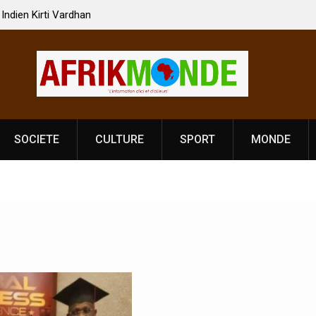
 Vardhan Singh à
Nouvelle licence obligatoire pour les spectacles
e de
Côte d’Ivoire, l’opérateur culturel Soldat Jahbo
prononce
SOCIETE
CULTURE
SPORT
MONDE