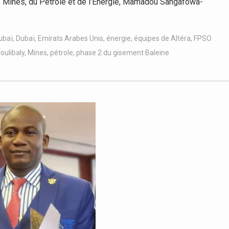
s Mines, du Pétrole et de l’Energie, Mamadou Sangafowa-
ubaï
,
Dubaï
,
Emirats Arabes Unis
,
énergie
,
équipes de Altéra
,
FPSO
ulibaly
,
Mines
,
pétrole
,
phase 2 du gisement Baleine