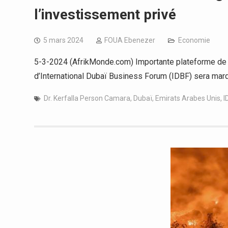
l’investissement privé
5 mars 2024
FOUA Ebenezer
Economie
5-3-2024 (AfrikMonde.com) Importante plateforme de dis
d’International Dubaï Business Forum (IDBF) sera mar
Dr. Kerfalla Person Camara
,
Dubaï
,
Emirats Arabes Unis
,
I