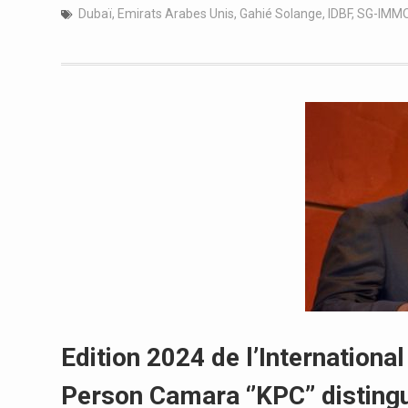
Dubaï
,
Emirats Arabes Unis
,
Gahié Solange
,
IDBF
,
SG-IMMO
Edition 2024 de l’Internationa
Person Camara ‘’KPC’’ distingu