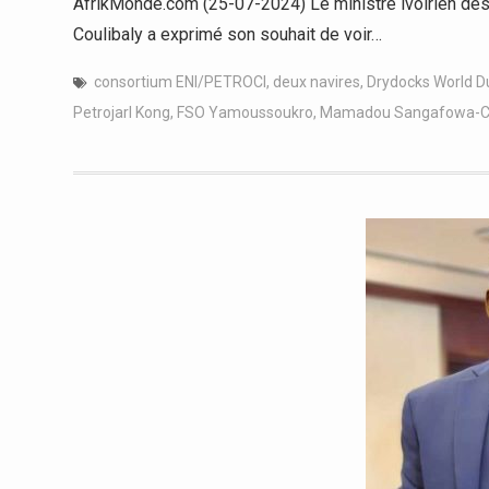
AfrikMonde.com (25-07-2024) Le ministre ivoirien de
Coulibaly a exprimé son souhait de voir…
consortium ENI/PETROCI
,
deux navires
,
Drydocks World D
Petrojarl Kong
,
FSO Yamoussoukro
,
Mamadou Sangafowa-Co