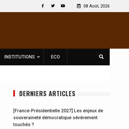
 : En
[France-Présidentielle 2027] Les enjeux de
08 Août, 2026
y se
souveraineté démocratique sévèrement touchés ?
Facebook
Twitter
Youtube
INSTITUTIONS
ECO
DERNIERS ARTICLES
[France-Présidentielle 2027] Les enjeux de
souveraineté démocratique sévèrement
touchés ?