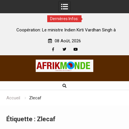
Dernières Infos:
par
Coopération: Le ministre Indien Kirti Vardhan Singh à
N
Abidjan pour la célébration de la Fête de l’indépendance
d
08 Août, 2026
Facebook
Twitter
Youtube
Skip
to
content
Accueil
Zlecaf
Étiquette :
Zlecaf