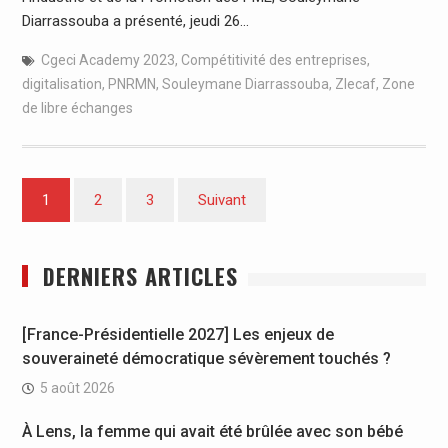
Diarrassouba a présenté, jeudi 26…
Cgeci Academy 2023
,
Compétitivité des entreprises
,
digitalisation
,
PNRMN
,
Souleymane Diarrassouba
,
Zlecaf
,
Zone
de libre échanges
Pagination
1
2
3
Suivant
des
publications
DERNIERS ARTICLES
[France-Présidentielle 2027] Les enjeux de
souveraineté démocratique sévèrement touchés ?
5 août 2026
À Lens, la femme qui avait été brûlée avec son bébé