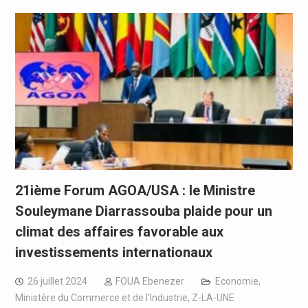
21ième Forum AGOA/USA : le Ministre
Souleymane Diarrassouba plaide pour un
climat des affaires favorable aux
investissements internationaux
26 juillet 2024
FOUA Ebenezer
Economie
,
Ministère du Commerce et de l'Industrie
,
Z-LA-UNE