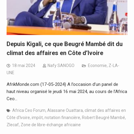
Depuis Kigali, ce que Beugré Mambé dit du
climat des affaires en Côte d’Ivoire
18 mai 2024
Nafy SANOGO
Economie
,
Z-LA-
UNE
AfrikMonde.com (17-05-2024) A l’occasion d’un panel de
haut niveau organisé le jeudi 16 mai 2024, au cours de l’Africa
Ceo…
Africa Ceo Forum
,
Alassane Ouattara
,
climat des affaires en
Côte d'Ivoire
,
impôt
,
notation financière
,
Robert Beugré Mambé
,
Zlecaf
,
Zone de libre-échange africaine