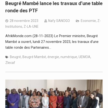
Beugré Mambé lance les travaux d’une table
ronde des PTF
28 novembre 2023
Nafy SANOGO
Economie
,
Z-
Institutions
,
Z-LA-UNE
AfrikMonde.com (28-11-2023) Le Premier ministre, Beugré
Mambé a ouvert, lundi 27 novembre 2023, les travaux d’une
table ronde des Partenaires…
Beugré
,
Beugré Mambé
,
énergie
,
numérique
,
UEMOA
,
Zlecaf