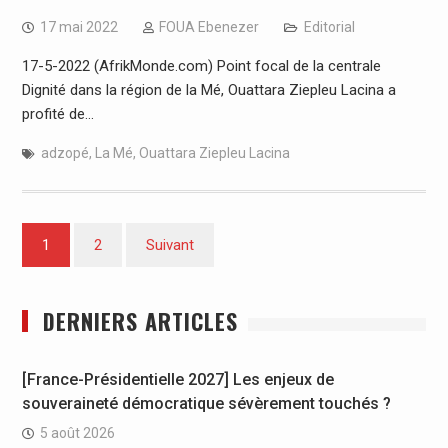
17 mai 2022
FOUA Ebenezer
Editorial
17-5-2022 (AfrikMonde.com) Point focal de la centrale
Dignité dans la région de la Mé, Ouattara Ziepleu Lacina a
profité de…
adzopé
,
La Mé
,
Ouattara Ziepleu Lacina
Pagination
1
2
Suivant
des
publications
DERNIERS ARTICLES
[France-Présidentielle 2027] Les enjeux de
souveraineté démocratique sévèrement touchés ?
5 août 2026