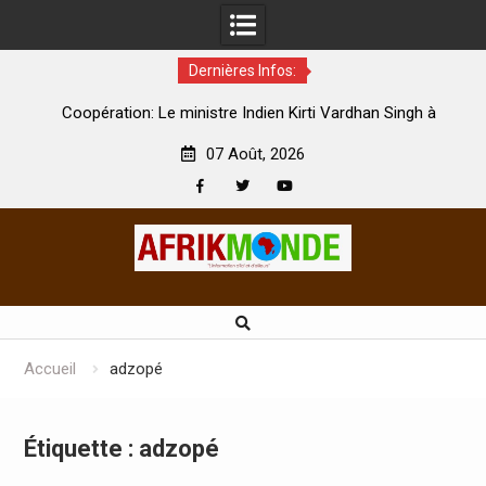
Dernières Infos:
par
Coopération: Le ministre Indien Kirti Vardhan Singh à
N
Abidjan pour la célébration de la Fête de l’indépendance
d
07 Août, 2026
Facebook
Twitter
Youtube
Skip
to
content
Accueil
adzopé
Étiquette :
adzopé