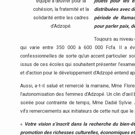
équipe à œuvrer pour la
jouets pour les e
cohésion, la fraternité et la
distribuées avec 
solidarité entre les cadres
période de Ramada
d’Adzopé.
pour parler paix, 
Toujours au niveau 
qui varie entre 350 000 à 600 000 Fcfa. Il a é
confessionnelles de sorte qu’un accent particulier s
issus de ces écoles qui souhaitent présenter l’exame
et d’action pour le développement d’Adzopé entend app
Aussi, a-t-il salué et remercié la marraine, Mme Flo
l’autonomisation des femmes d’Adzopé. Un clin d’œil bi
soirée pour contrainte de temps, Mme Dadié Sylvie. 
vifs remerciements aux initiateurs de cette nuit que le 
«
Votre vision s’inscrit dans la recherche du bien-ê
promotion des richesses culturelles, économiques et sp