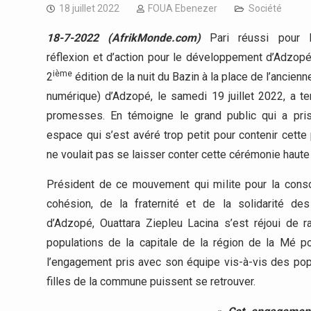
18 juillet 2022
FOUA Ebenezer
Société
18-7-2022 (AfrikMonde.com)
Pari réussi pour 
réflexion et d’action pour le développement d’Adzop
ième
2
édition de la nuit du Bazin à la place de l’ancienn
numérique) d’Adzopé, le samedi 19 juillet 2022, a t
promesses. En témoigne le grand public qui a pris
espace qui s’est avéré trop petit pour contenir cette
ne voulait pas se laisser conter cette cérémonie haute 
Président de ce mouvement qui milite pour la conso
cohésion, de la fraternité et de la solidarité des 
d’Adzopé, Ouattara Ziepleu Lacina s’est réjoui de 
populations de la capitale de la région de la Mé p
l’engagement pris avec son équipe vis-à-vis des popula
filles de la commune puissent se retrouver.