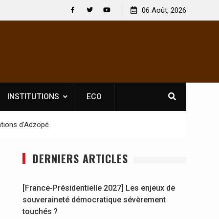
 : En
[France-Présidentielle 2027] Les enjeux de
06 Août, 2026
y se
souveraineté démocratique sévèrement touchés ?
Facebook
Twitter
Youtube
INSTITUTIONS
ECO
lations d’Adzopé
DERNIERS ARTICLES
[France-Présidentielle 2027] Les enjeux de
souveraineté démocratique sévèrement
touchés ?