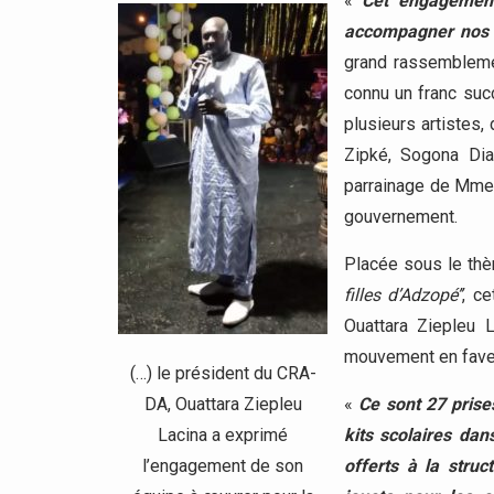
«
Cet engagement
accompagner nos a
grand rassemblement
connu un franc succ
plusieurs artistes
Zipké, Sogona Dia
parrainage de Mme 
gouvernement.
Placée sous le th
filles d’Adzopé’’
, c
Ouattara Ziepleu 
mouvement en fave
(…) le président du CRA-
DA, Ouattara Ziepleu
«
Ce sont 27 prises
Lacina a exprimé
kits scolaires dan
l’engagement de son
offerts à la struc