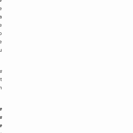
r
e
a
e
o
e
u
s
t
n
e
s
e