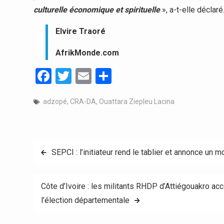
culturelle économique et spirituelle
», a-t-elle déclaré
Elvire Traoré
AfrikMonde.com
Facebook
Twitter
Email
Partager
adzopé
,
CRA-DA
,
Ouattara Ziepleu Lacina
Navigation
SEPCI : l’initiateur rend le tablier et annonce un
de
Côte d’Ivoire : les militants RHDP d’Attiégouakro acc
l’article
l’élection départementale