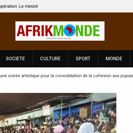
 Vardhan Singh à
Nouvelle licence obligatoire pour les spectacles
e de
Côte d’Ivoire, l’opérateur culturel Soldat Jahbo
prononce
SOCIETE
CULTURE
SPORT
MONDE
 une soirée artistique pour la consolidation de la cohésion aux popu