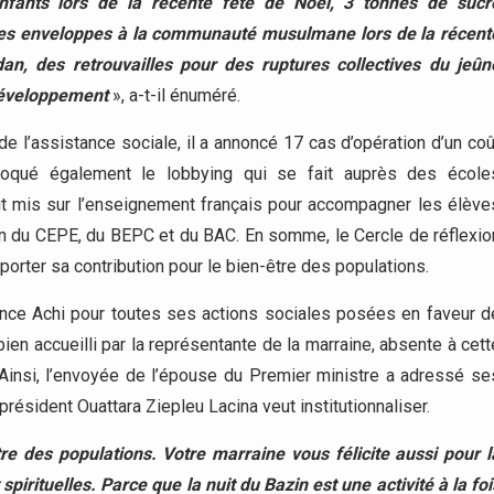
nfants lors de la récente fête de Noel, 3 tonnes de sucr
des enveloppes à la communauté musulmane lors de la récent
n, des retrouvailles pour des ruptures collectives du jeûn
développement
», a-t-il énuméré.
de l’assistance sociale, il a annoncé 17 cas d’opération d’un coû
voqué également le lobbying qui se fait auprès des école
oit mis sur l’enseignement français pour accompagner les élève
n du CEPE, du BEPC et du BAC. En somme, le Cercle de réflexio
orter sa contribution pour le bien-être des populations.
rence Achi pour toutes ses actions sociales posées en faveur d
en accueilli par la représentante de la marraine, absente à cett
Ainsi, l’envoyée de l’épouse du Premier ministre a adressé se
président Ouattara Ziepleu Lacina veut institutionnaliser.
tre des populations. Votre marraine vous félicite aussi pour l
irituelles. Parce que la nuit du Bazin est une activité à la foi