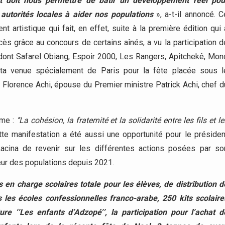
 doit nous permettre de bâtir un développement réel pou
utorités locales à aider nos populations
», a-t-il annoncé. C
 artistique qui fait, en effet, suite à la première édition qui 
ès grâce au concours de certains aînés, a vu la participation d
, dont Safarel Obiang, Espoir 2000, Les Rangers, Apitchekê, Mon
ta venue spécialement de Paris pour la fête placée sous l
Florence Achi, épouse du Premier ministre Patrick Achi, chef d
ème :
‘’La cohésion, la fraternité et la solidarité entre les fils et le
ette manifestation a été aussi une opportunité pour le présiden
Lacina de revenir sur les différentes actions posées par so
ur des populations depuis 2021.
 en charge scolaires totale pour les élèves, de distribution d
s les écoles confessionnelles franco-arabe, 250 kits scolaire
ture ‘’Les enfants d’Adzopé’’, la participation pour l’achat d