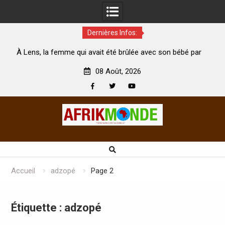
Dernières Infos:
e avec son bébé par
Coopération: Le ministre Indien Kirti Vardh
Abidjan pour la célébration de la Fête de l’in
08 Août, 2026
Facebook
Twitter
Youtube
Skip
to
content
Accueil
adzopé
Page 2
Étiquette :
adzopé