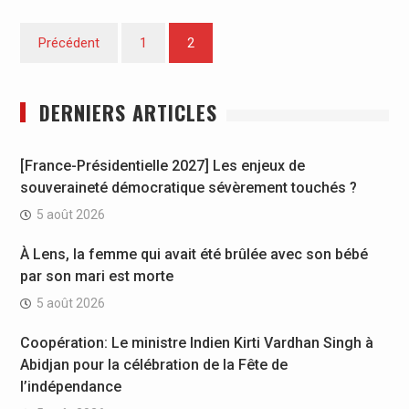
Pagination
Précédent
1
2
des
publications
DERNIERS ARTICLES
[France-Présidentielle 2027] Les enjeux de
souveraineté démocratique sévèrement touchés ?
5 août 2026
À Lens, la femme qui avait été brûlée avec son bébé
par son mari est morte
5 août 2026
Coopération: Le ministre Indien Kirti Vardhan Singh à
Abidjan pour la célébration de la Fête de
l’indépendance