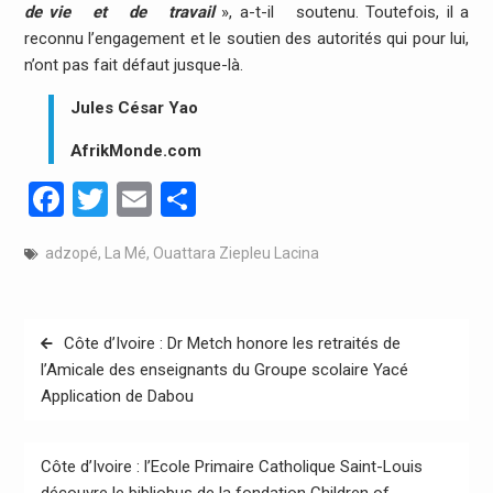
de vie et de travail
», a-t-il soutenu. Toutefois, il a
reconnu l’engagement et le soutien des autorités qui pour lui,
n’ont pas fait défaut jusque-là.
Jules César Yao
AfrikMonde.com
Facebook
Twitter
Email
Partager
adzopé
,
La Mé
,
Ouattara Ziepleu Lacina
Navigation
Côte d’Ivoire : Dr Metch honore les retraités de
de
l’Amicale des enseignants du Groupe scolaire Yacé
Application de Dabou
l’article
Côte d’Ivoire : l’Ecole Primaire Catholique Saint-Louis
découvre le bibliobus de la fondation Children of