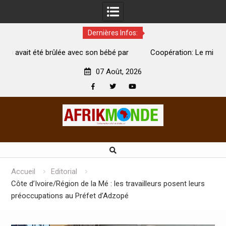
Dernières Infos:
ébé par
Coopération: Le ministre Indien Kirti Vardhan Singh à
Abidjan pour la célébration de la Fête de l’indépendance
07 Août, 2026
Facebook
Twitter
Youtube
Skip
to
content
Accueil
Editorial
Côte d’Ivoire/Région de la Mé : les travailleurs posent leurs
préoccupations au Préfet d’Adzopé