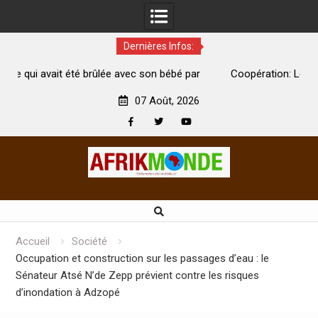
Dernières Infos:
on bébé par
Coopération: Le ministre Indien Kirti Vardhan Singh
Abidjan pour la célébration de la Fête de l’indépendan
07 Août, 2026
Facebook
Twitter
Youtube
Skip
to
content
Accueil
Société
Occupation et construction sur les passages d’eau : le
Sénateur Atsé N’de Zepp prévient contre les risques
d’inondation à Adzopé