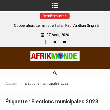
Dernières Infos:
par
Coopération: Le ministre Indien Kirti Vardhan Singh à
N
Abidjan pour la célébration de la Fête de l’indépendance
d
07 Août, 2026
Facebook
Twitter
Youtube
Skip
to
content
Accueil
Elections municipales 2023
Étiquette :
Elections municipales 2023