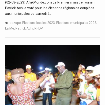
(02-08-2023) AfrikMonde.com Le Premier ministre ivoirien
Patrick Achi a voté pour les élections régionales couplées
aux municipales ce samedi 2…
adzopé
,
Elections locales 2023
,
Elections municipales 2023
,
La Mé
,
Patrick Achi
,
RHDP