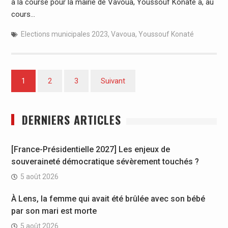
à la course pour la mairie de Vavoua, Youssouf Konaté a, au
cours…
Elections municipales 2023
,
Vavoua
,
Youssouf Konaté
Pagination
1
2
3
Suivant
des
publications
DERNIERS ARTICLES
[France-Présidentielle 2027] Les enjeux de
souveraineté démocratique sévèrement touchés ?
5 août 2026
À Lens, la femme qui avait été brûlée avec son bébé
par son mari est morte
5 août 2026