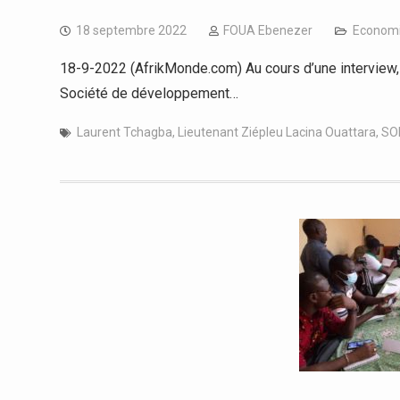
18 septembre 2022
FOUA Ebenezer
Econom
18-9-2022 (AfrikMonde.com) Au cours d’une interview, 
Société de développement…
Laurent Tchagba
,
Lieutenant Ziépleu Lacina Ouattara
,
SO