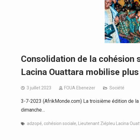
Consolidation de la cohésion s
Lacina Ouattara mobilise pl
3 juillet 2023
FOUA Ebenezer
Société
3-7-2023 (AfrikMonde.com) La troisième édition de la n
dimanche…
adzopé
,
cohésion sociale
,
Lieutenant Ziépleu Lacina Ouat