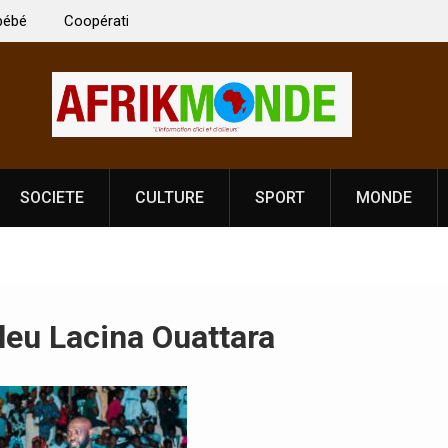
 Vardhan Singh à
Nouvelle licence obligatoire pour les spectacles
e de
Côte d’Ivoire, l’opérateur culturel Soldat Jahbo
prononce
SOCIETE
CULTURE
SPORT
MONDE
leu Lacina Ouattara