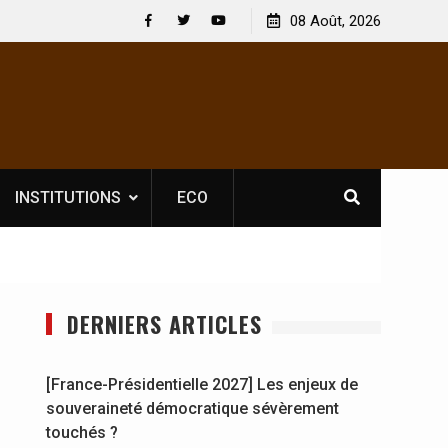
 : En
[France-Présidentielle 2027] Les enjeux de
08 Août, 2026
y se
souveraineté démocratique sévèrement touchés ?
Facebook
Twitter
Youtube
INSTITUTIONS
ECO
DERNIERS ARTICLES
[France-Présidentielle 2027] Les enjeux de
souveraineté démocratique sévèrement
touchés ?