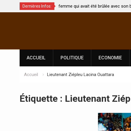
t été brûlée avec son bébé
Coopération: Le ministre Indien Kirti
Dernières Infos:
Abidjan pour la célébration de la Fêt
Skip
l’indépendance
to
content
ACCUEIL
POLITIQUE
ECONOMIE
Accueil
Lieutenant Ziépleu Lacina Ouattara
Étiquette :
Lieutenant Ziép