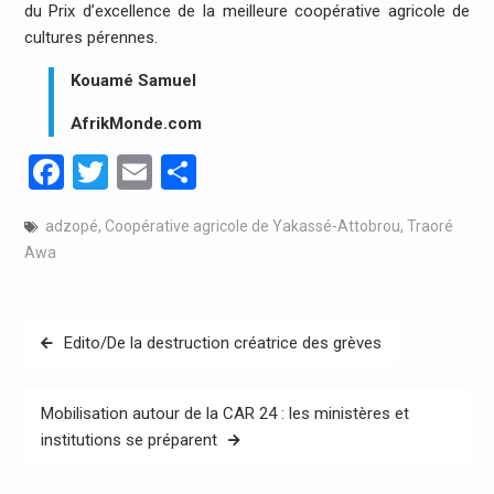
du Prix d’excellence de la meilleure coopérative agricole de
cultures pérennes.
Kouamé Samuel
AfrikMonde.com
Facebook
Twitter
Email
Partager
adzopé
,
Coopérative agricole de Yakassé-Attobrou
,
Traoré
Awa
Navigation
Edito/De la destruction créatrice des grèves
de
l’article
Mobilisation autour de la CAR 24 : les ministères et
institutions se préparent