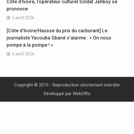
Côte d’Ivoire, l’opérateur culturel Soldat Jahboy se
prononce
5 août 2026
[Côte d’Ivoire/Hausse du prix du carburant] Le
journaliste Yacouba Gbané s’alarme : « On nous
pompe à la pompe ! »
5 août 2026
Copyright © 2019 - Reproduction strictement interdite
Dévéloppé par
WebOffix
replica rolex watches
The automatic, or self-winding, movement is a marvel of practical
ingenuity. A semicircular rotor, often exquisitely finished, swings
freely with the motion of the wearer's arm, transferring that kinetic