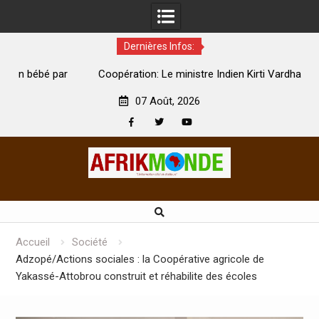
Dernières Infos:
par
Coopération: Le ministre Indien Kirti Vardhan Singh à
N
Abidjan pour la célébration de la Fête de l’indépendance
d
07 Août, 2026
Facebook
Twitter
Youtube
Skip
to
content
Accueil
Société
Adzopé/Actions sociales : la Coopérative agricole de
Yakassé-Attobrou construit et réhabilite des écoles