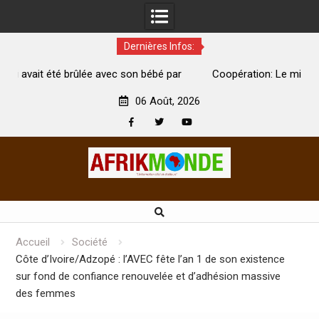
Dernières Infos:
 son bébé par
Coopération: Le ministre Indien Kirti Vardhan Sin
Abidjan pour la célébration de la Fête de l’indépend
06 Août, 2026
Facebook
Twitter
Youtube
Skip
to
content
Accueil
Société
Côte d’Ivoire/Adzopé : l’AVEC fête l’an 1 de son existence
sur fond de confiance renouvelée et d’adhésion massive
des femmes