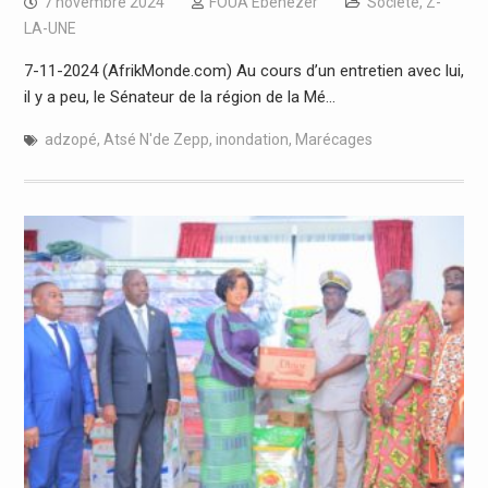
7 novembre 2024
FOUA Ebenezer
Société
,
Z-
LA-UNE
7-11-2024 (AfrikMonde.com) Au cours d’un entretien avec lui,
il y a peu, le Sénateur de la région de la Mé…
adzopé
,
Atsé N'de Zepp
,
inondation
,
Marécages