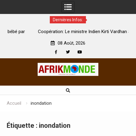
Dernières Infos:
par
Coopération: Le ministre Indien Kirti Vardhan Singh à
N
Abidjan pour la célébration de la Fête de l’indépendance
d
08 Août, 2026
Facebook
Twitter
Youtube
Skip
to
content
Accueil
inondation
Étiquette :
inondation