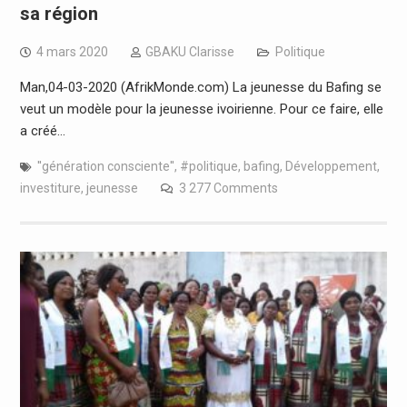
sa région
4 mars 2020
GBAKU Clarisse
Politique
Man,04-03-2020 (AfrikMonde.com) La jeunesse du Bafing se
veut un modèle pour la jeunesse ivoirienne. Pour ce faire, elle
a créé…
''génération consciente''
,
#politique
,
bafing
,
Développement
,
investiture
,
jeunesse
3 277 Comments