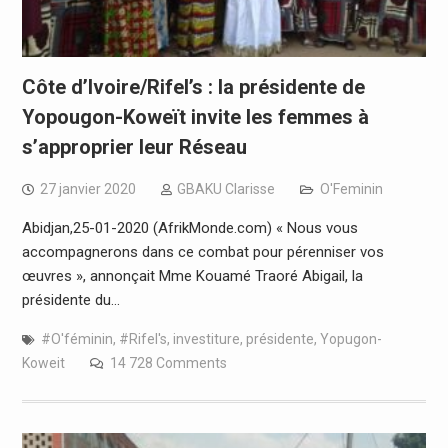
Côte d’Ivoire/Rifel’s : la présidente de
Yopougon-Koweït invite les femmes à
s’approprier leur Réseau
27 janvier 2020
GBAKU Clarisse
O'Feminin
Abidjan,25-01-2020 (AfrikMonde.com) « Nous vous
accompagnerons dans ce combat pour pérenniser vos
œuvres », annonçait Mme Kouamé Traoré Abigail, la
présidente du…
#O'féminin
,
#Rifel's
,
investiture
,
présidente
,
Yopugon-
Koweit
14 728 Comments