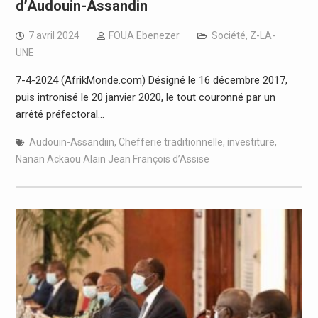
d’Audouin-Assandin
7 avril 2024
FOUA Ebenezer
Société
,
Z-LA-
UNE
7-4-2024 (AfrikMonde.com) Désigné le 16 décembre 2017,
puis intronisé le 20 janvier 2020, le tout couronné par un
arrêté préfectoral…
Audouin-Assandiin
,
Chefferie traditionnelle
,
investiture
,
Nanan Ackaou Alain Jean François d’Assise