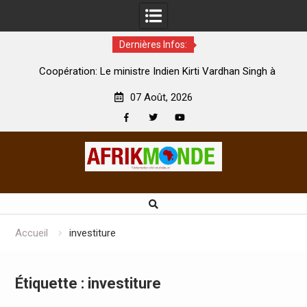
Dernières Infos:
par
Coopération: Le ministre Indien Kirti Vardhan Singh à
N
Abidjan pour la célébration de la Fête de l’indépendance
d
07 Août, 2026
Facebook
Twitter
Youtube
Skip
to
content
Accueil
investiture
Étiquette :
investiture