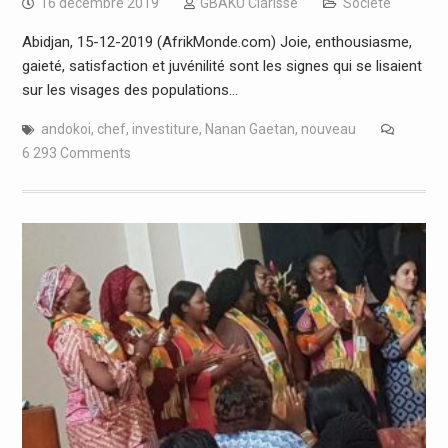
16 décembre 2019
GBAKU Clarisse
Société
Abidjan, 15-12-2019 (AfrikMonde.com) Joie, enthousiasme,
gaieté, satisfaction et juvénilité sont les signes qui se lisaient
sur les visages des populations…
andokoi
,
chef
,
investiture
,
Nanan Gaetan
,
nouveau
6 293 Comments