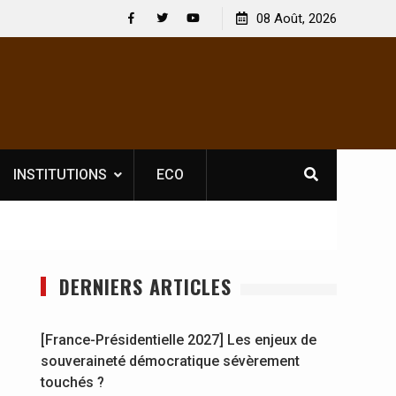
ce obligatoire pour les spectacles : En
[France-Présidentielle 2
08 Août, 2026
 l’opérateur culturel Soldat Jahboy se
souveraineté démocrati
Facebook
Twitter
Youtube
INSTITUTIONS
ECO
DERNIERS ARTICLES
[France-Présidentielle 2027] Les enjeux de
souveraineté démocratique sévèrement
touchés ?