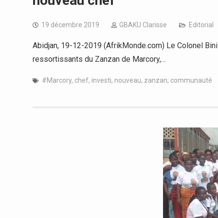
nouveau chef
19 décembre 2019
GBAKU Clarisse
Editorial
Abidjan, 19-12-2019 (AfrikMonde.com) Le Colonel Bin
ressortissants du Zanzan de Marcory,…
#Marcory
,
chef
,
investi
,
nouveau
,
zanzan; communauté