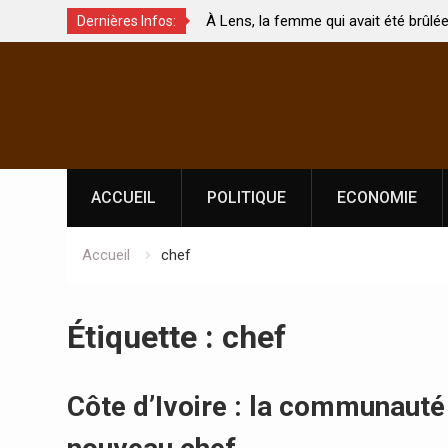
À Lens, la femme qui avait été brûlée avec son bébé
Coo
Dernières Infos:
par son mari est morte
Abi
Skip
l’i
to
content
ACCUEIL
POLITIQUE
ECONOMIE
Accueil
chef
Étiquette :
chef
Côte d’Ivoire : la communaut