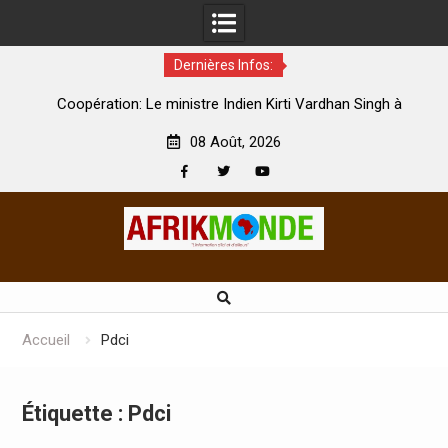
Dernières Infos:
par
Coopération: Le ministre Indien Kirti Vardhan Singh à
N
Abidjan pour la célébration de la Fête de l’indépendance
d
08 Août, 2026
Facebook
Twitter
Youtube
Skip
to
content
Accueil
Pdci
Étiquette :
Pdci