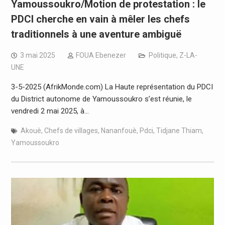
Yamoussoukro/Motion de protestation : le
PDCI cherche en vain à mêler les chefs
traditionnels à une aventure ambiguë
3 mai 2025
FOUA Ebenezer
Politique
,
Z-LA-
UNE
3-5-2025 (AfrikMonde.com) La Haute représentation du PDCI
du District autonome de Yamoussoukro s’est réunie, le
vendredi 2 mai 2025, à…
Akouè
,
Chefs de villages
,
Nananfouè
,
Pdci
,
Tidjane Thiam
,
Yamoussoukro