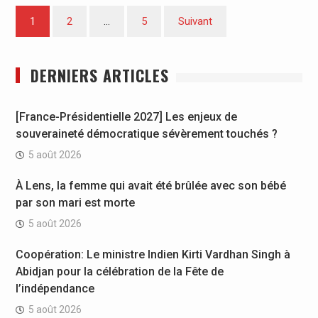
Pagination
1
2
…
5
Suivant
des
publications
DERNIERS ARTICLES
[France-Présidentielle 2027] Les enjeux de
souveraineté démocratique sévèrement touchés ?
5 août 2026
À Lens, la femme qui avait été brûlée avec son bébé
par son mari est morte
5 août 2026
Coopération: Le ministre Indien Kirti Vardhan Singh à
Abidjan pour la célébration de la Fête de
l’indépendance
5 août 2026