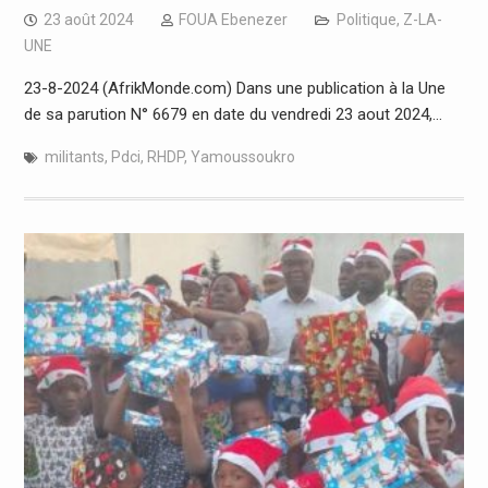
23 août 2024
FOUA Ebenezer
Politique
,
Z-LA-
UNE
23-8-2024 (AfrikMonde.com) Dans une publication à la Une
de sa parution N° 6679 en date du vendredi 23 aout 2024,…
militants
,
Pdci
,
RHDP
,
Yamoussoukro