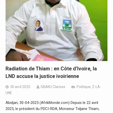
Radiation de Thiam : en Côte d’Ivoire, la
LND accuse la justice ivoirienne
30 avril 2025
GBAKU Clarisse
Politique
,
Z-LA-
UNE
Abidjan, 30-04-2025 (AfrikMonde.com) Depuis le 22 avril
2025, le président du PDCI-RDA, Monsieur Tidjane Thiam,