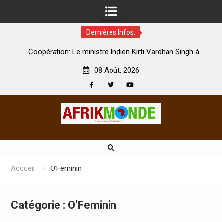
Dernières Infos:
par
Coopération: Le ministre Indien Kirti Vardhan Singh à
N
Abidjan pour la célébration de la Fête de l’indépendance
d
08 Août, 2026
Facebook
Twitter
Youtube
Skip
to
content
Accueil
O’Feminin
Catégorie :
O’Feminin