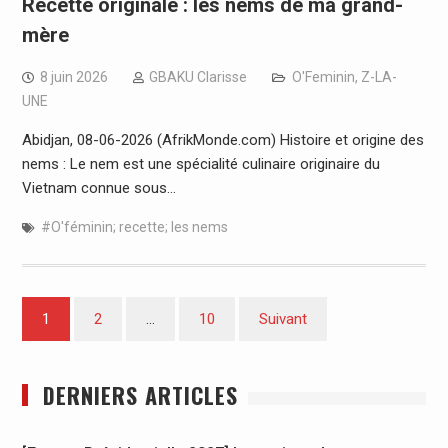
Recette originale : les nems de ma grand-
mère
8 juin 2026
GBAKU Clarisse
O'Feminin
,
Z-LA-
UNE
Abidjan, 08-06-2026 (AfrikMonde.com) Histoire et origine des
nems : Le nem est une spécialité culinaire originaire du
Vietnam connue sous…
#O'féminin; recette; les nems
Pagination
1
2
…
10
Suivant
des
publications
DERNIERS ARTICLES