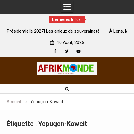
Dernières Infos:
7] Les enjeux de souveraineté
À Lens, la femme qui avait été brû
rement touchés ?
son mari est mor
10 Août, 2026
Facebook
Twitter
Youtube
Skip
to
content
Accueil
Yopugon-Koweit
Étiquette :
Yopugon-Koweit