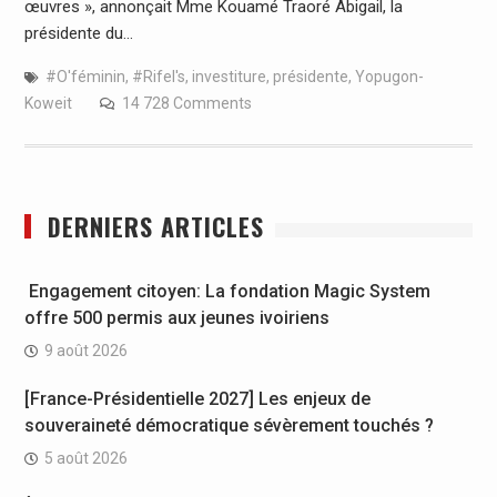
œuvres », annonçait Mme Kouamé Traoré Abigail, la
présidente du…
#O'féminin
,
#Rifel's
,
investiture
,
présidente
,
Yopugon-
Koweit
14 728 Comments
DERNIERS ARTICLES
Engagement citoyen: La fondation Magic System
offre 500 permis aux jeunes ivoiriens
9 août 2026
[France-Présidentielle 2027] Les enjeux de
souveraineté démocratique sévèrement touchés ?
5 août 2026