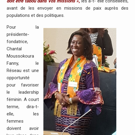
doit être tabou dans vos missions »
,
les a-t- elle conseillées,
avant de les envoyer en missions de paix auprès des
populations et des politiques.
Pour la
présidente-
fondatrice,
Chantal
Moussokoura
Fanny, le
Réseau est une
opportunité
pour favoriser
le leadership
féminin. A court
terme, dira-t-
elle, les
femmes
doivent avoir