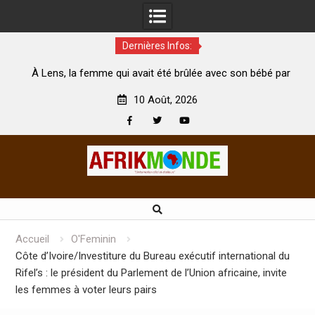
Dernières Infos:
té
À Lens, la femme qui avait été brûlée avec son bébé par
son mari est morte
A
10 Août, 2026
Facebook
Twitter
Youtube
Skip
to
content
Accueil
O'Feminin
Côte d’Ivoire/Investiture du Bureau exécutif international du
Rifel’s : le président du Parlement de l’Union africaine, invite
les femmes à voter leurs pairs