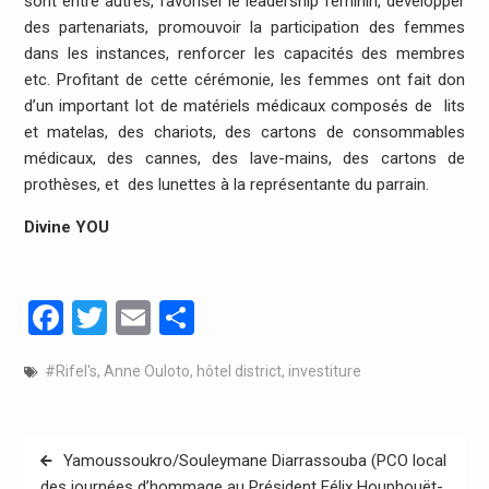
sont entre autres, favoriser le leadership féminin, développer
des partenariats, promouvoir la participation des femmes
dans les instances, renforcer les capacités des membres
etc. Profitant de cette cérémonie, les femmes ont fait don
d’un important lot de matériels médicaux composés de lits
et matelas, des chariots, des cartons de consommables
médicaux, des cannes, des lave-mains, des cartons de
prothèses, et des lunettes à la représentante du parrain.
Divine YOU
Facebook
Twitter
Email
Partager
#Rifel's
,
Anne Ouloto
,
hôtel district
,
investiture
Navigation
Yamoussoukro/Souleymane Diarrassouba (PCO local
de
des journées d’hommage au Président Félix Houphouët-