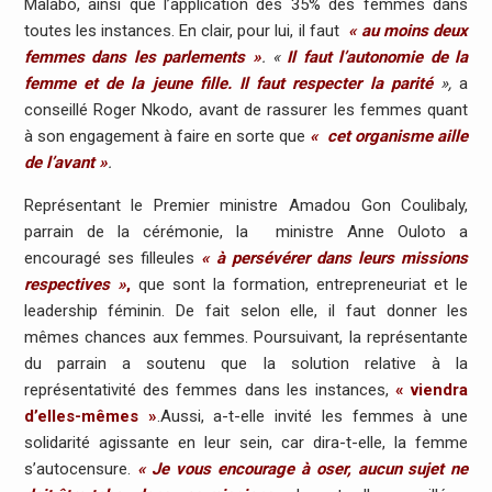
Malabo, ainsi que l’application des 35% des femmes dans
toutes les instances. En clair, pour lui, il faut
« au moins deux
femmes dans les parlements »
.
«
Il faut l’autonomie de la
femme et de la jeune fille. Il faut respecter la parité
»,
a
conseillé Roger Nkodo, avant de rassurer les femmes quant
à son engagement à faire en sorte que
« cet organisme aille
de l’avant »
.
Représentant le Premier ministre Amadou Gon Coulibaly,
parrain de la cérémonie, la ministre Anne Ouloto a
encouragé ses filleules
« à persévérer dans leurs missions
respectives »
,
que sont la formation, entrepreneuriat et le
leadership féminin. De fait selon elle, il faut donner les
mêmes chances aux femmes. Poursuivant, la représentante
du parrain a soutenu que la solution relative à la
représentativité des femmes dans les instances,
« viendra
d’elles-mêmes »
.Aussi, a-t-elle invité les femmes à une
solidarité agissante en leur sein, car dira-t-elle, la femme
s’autocensure.
« Je vous encourage à oser, aucun sujet ne