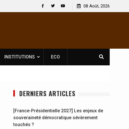
 : En
[France-Présidentielle 2027] Les enjeux de
08 Août, 2026
y se
souveraineté démocratique sévèrement touchés ?
Facebook
Twitter
Youtube
INSTITUTIONS
ECO
DERNIERS ARTICLES
[France-Présidentielle 2027] Les enjeux de
souveraineté démocratique sévèrement
touchés ?