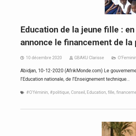
Education de la jeune fille : e
annonce le financement de la 
10 décembre 2020
GBAKU Clarisse
O'Femini
Abidjan, 10-12-2020 (AfrikMonde.com) Le gouvernement 
l’Education nationale, de l’Enseignement technique…
#O'féminin
,
#politique
,
Conseil
,
Education
,
fille
,
financem