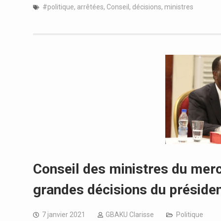
#politique
,
arrêtées
,
Conseil
,
décisions
,
ministres
Conseil des ministres du mercr
grandes décisions du préside
7 janvier 2021
GBAKU Clarisse
Politique