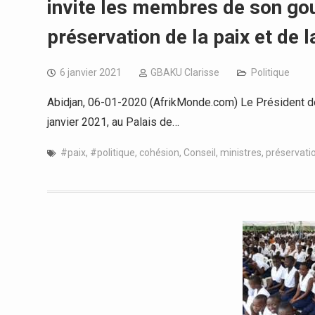
invite les membres de son go
préservation de la paix et de 
6 janvier 2021
GBAKU Clarisse
Politique
Abidjan, 06-01-2020 (AfrikMonde.com) Le Président de
janvier 2021, au Palais de…
#paix
,
#politique
,
cohésion
,
Conseil
,
ministres
,
préservati