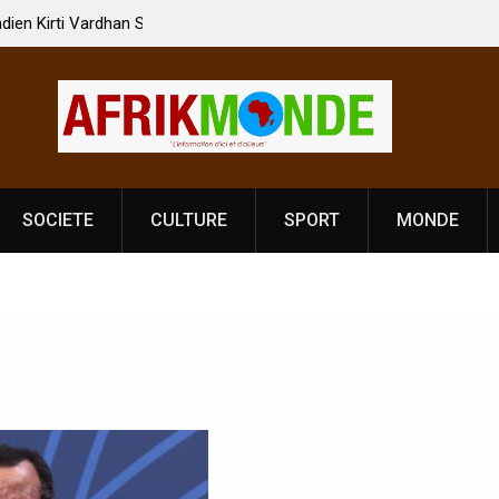
 Vardhan Singh à
Nouvelle licence obligatoire pour les spectacles
e de
Côte d’Ivoire, l’opérateur culturel Soldat Jahbo
prononce
SOCIETE
CULTURE
SPORT
MONDE