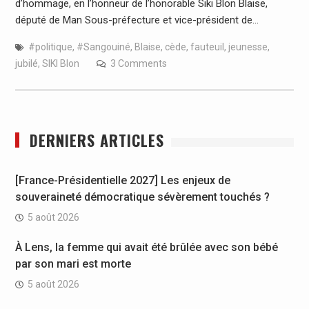
d’hommage, en l’honneur de l’honorable Siki Blon Blaise,
député de Man Sous-préfecture et vice-président de…
#politique
,
#Sangouiné
,
Blaise
,
cède
,
fauteuil
,
jeunesse
,
jubilé
,
SIKI Blon
3 Comments
DERNIERS ARTICLES
[France-Présidentielle 2027] Les enjeux de
souveraineté démocratique sévèrement touchés ?
5 août 2026
À Lens, la femme qui avait été brûlée avec son bébé
par son mari est morte
5 août 2026