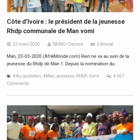
Côte d’Ivoire : le président de la jeunesse
Rhdp communale de Man vomi
23 mars 2020
GBAKU Clarisse
Editorial
Man, 23-03-2020 (AfrikMonde.com) Rien ne va au sein de la
jeunesse du Rhdp de Man 1. Depuis la nomination du…
#Au quotidien
,
#Man
,
jeunesse
,
RHDP
,
Vomi
4 567
Comments