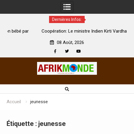
Dernières Infos:
par
Coopération: Le ministre Indien Kirti Vardhan Singh à
N
Abidjan pour la célébration de la Fête de l’indépendance
d
08 Août, 2026
Facebook
Twitter
Youtube
Skip
to
content
Accueil
jeunesse
Étiquette :
jeunesse