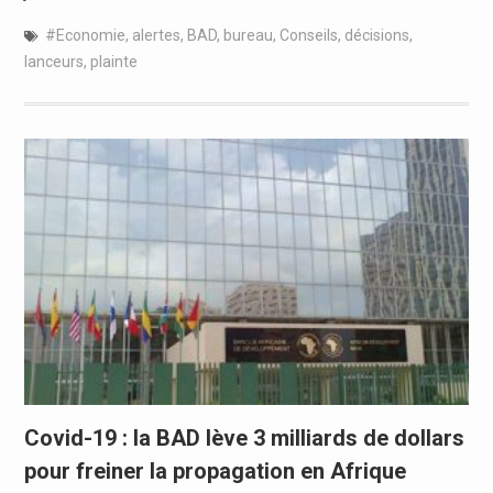
#Economie
,
alertes
,
BAD
,
bureau
,
Conseils
,
décisions
,
lanceurs
,
plainte
Covid-19 : la BAD lève 3 milliards de dollars
pour freiner la propagation en Afrique