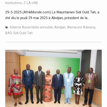
Institutions
,
Z-LA-UNE
29-5-2025 (AfrikMonde.com) Le Mauritanien Sidi Ould Tah, a
été élu le jeudi 29 mai 2025 à Abidjan, président de la…
60ième Assemblée annuelle
,
Abidjan
,
Akinwumi Adesina
,
BAD
,
Sidi Ould Tah