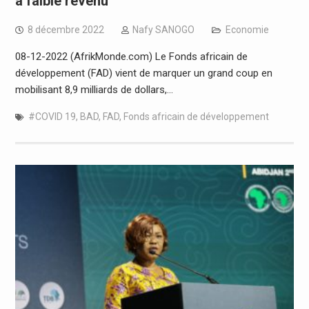
à faible revenu
8 décembre 2022
Nafy SANOGO
Economie
08-12-2022 (AfrikMonde.com) Le Fonds africain de
développement (FAD) vient de marquer un grand coup en
mobilisant 8,9 milliards de dollars,…
#COVID 19
,
BAD
,
FAD
,
Fonds africain de développement