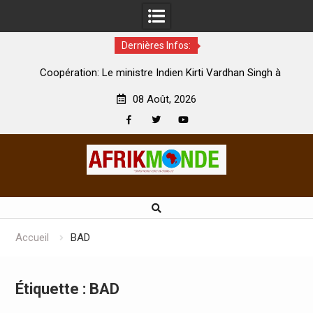
Dernières Infos:
par
Coopération: Le ministre Indien Kirti Vardhan Singh à
N
Abidjan pour la célébration de la Fête de l’indépendance
d
08 Août, 2026
Facebook
Twitter
Youtube
Skip
to
content
Accueil
BAD
Étiquette :
BAD