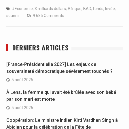
#Economie
,
3 milliards dollars
,
Afrique
,
BAD
,
fonds
,
levée
,
souenir
9 685 Comments
DERNIERS ARTICLES
[France-Présidentielle 2027] Les enjeux de
souveraineté démocratique sévèrement touchés ?
5 août 2026
À Lens, la femme qui avait été brûlée avec son bébé
par son mari est morte
5 août 2026
Coopération: Le ministre Indien Kirti Vardhan Singh à
Abidjan pour la célébration de la Fête de