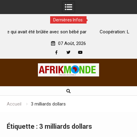
Dernières Infos:
lée avec son bébé par
Coopération: Le ministre Indien Kirti Var
e
Abidjan pour la célébration de la Fête de l’
07 Août, 2026
Facebook
Twitter
Youtube
Skip
to
content
Accueil
3 milliards dollars
Étiquette :
3 milliards dollars