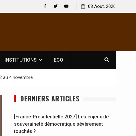
 : En
[France-Présidentielle 2027] Les enjeux de
08 Août, 2026
y se
souveraineté démocratique sévèrement touchés ?
Facebook
Twitter
Youtube
INSTITUTIONS
ECO
u 2 au 4 novembre
DERNIERS ARTICLES
[France-Présidentielle 2027] Les enjeux de
souveraineté démocratique sévèrement
touchés ?