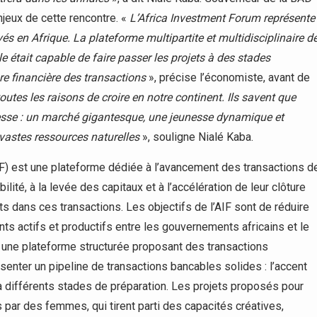
njeux de cette rencontre. «
L’Africa Investment Forum représente
vés en Afrique. La plateforme multipartite et multidisciplinaire d
e était capable de faire passer les projets à des stades
ure financière des transactions
», précise l’économiste, avant de
 toutes les raisons de croire en notre continent. Ils savent que
ichesse : un marché gigantesque, une jeunesse dynamique et
 vastes ressources naturelles
», souligne Nialé Kaba.
AIF) est une plateforme dédiée à l’avancement des transactions d
lité, à la levée des capitaux et à l’accélération de leur clôture
ts dans ces transactions. Les objectifs de l’AIF sont de réduire
nts actifs et productifs entre les gouvernements africains et le
à une plateforme structurée proposant des transactions
senter un pipeline de transactions bancables solides : l’accent
à différents stades de préparation. Les projets proposés pour
 par des femmes, qui tirent parti des capacités créatives,