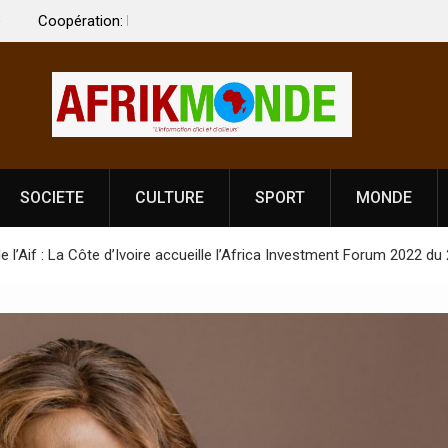
 Vardhan Singh à
Nouvelle licence obligatoire pour les spectacles
e de
Côte d’Ivoire, l’opérateur culturel Soldat Jahbo
prononce
SOCIETE
CULTURE
SPORT
MONDE
 l’Aif : La Côte d’Ivoire accueille l’Africa Investment Forum 2022 d