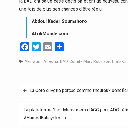
la BAD ont salué cette décision et ont de nouveau confir
une fois de plus ses chances d’être réélu.
Abdoul Kader Soumahoro
AfrikMonde.com
Facebook
Twitter
Email
Partager
Akinwumi Adesina
,
BAD
,
Comité Mary Robinson
,
Etats-Un
Navigation
La Côte d’Ivoire perçue comme l’heureux bénéfici
de
La plateforme ‘’Les Messagers d’AGC pour ADO félici
l’article
#HamedBakayoko