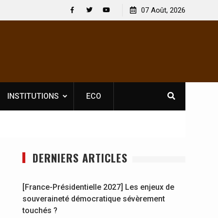
 spectacles : En
[France-Présidentielle 2027] Les enjeux de
07 Août, 2026
oldat Jahboy se
souveraineté démocratique sévèrement touch
Facebook
Twitter
Youtube
INSTITUTIONS
ECO
DERNIERS ARTICLES
[France-Présidentielle 2027] Les enjeux de
souveraineté démocratique sévèrement
touchés ?