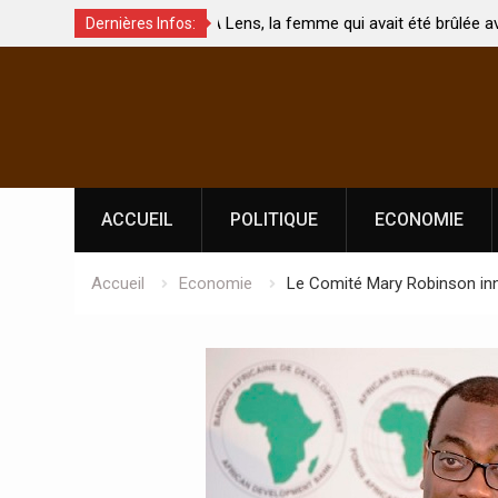
e qui avait été brûlée avec son bébé
Coopération: Le ministre I
Dernières Infos:
st morte
Abidjan pour la célébratio
Skip
l’indépendance
to
content
ACCUEIL
POLITIQUE
ECONOMIE
Accueil
Economie
Le Comité Mary Robinson in