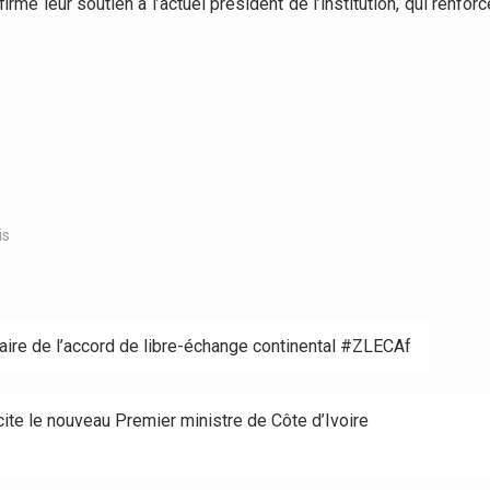
mé leur soutien à l’actuel président de l’institution, qui renforc
is
aire de l’accord de libre-échange continental #ZLECAf
te le nouveau Premier ministre de Côte d’Ivoire