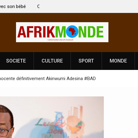
ndien Kirti Vardhan Singh à
Nouvelle licence obligatoire pour les
n de la Fête de
Côte d’Ivoire, l’opérateur culturel S
prononce
SOCIETE
CULTURE
SPORT
MONDE
nocente définitivement Akinwumi Adesina #BAD