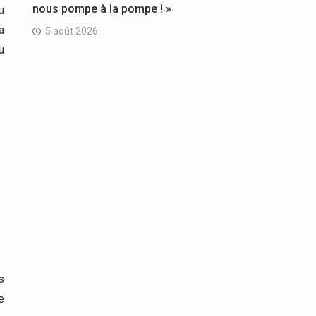
nous pompe à la pompe ! »
u
a
5 août 2026
u
s
e