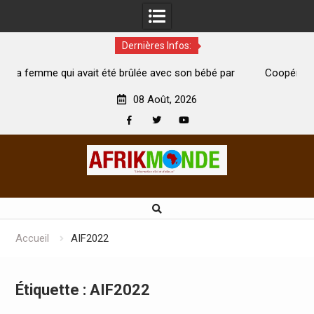
Dernières Infos:
vait été brûlée avec son bébé par
Coopération: Le ministre Indi
ari est morte
Abidjan pour la célébration de l
08 Août, 2026
Facebook
Twitter
Youtube
Skip
to
content
Accueil
AIF2022
Étiquette :
AIF2022