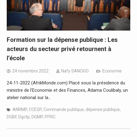
Formation sur la dépense publique : Les
acteurs du secteur privé retournent à
l’école
24 novembre 2022
Nafy SANOGO
Economie
24-11-2022 (AfrikMonde.com) Placé sous la présidence du
ministre de l’Economie et des Finances, Adama Coulibaly, un
atelier national sur la…
ANRMP
,
CCESP
,
Commande publique
,
dépense publique
,
DGBF
,
Dgctp
,
DGMP
,
PPRC