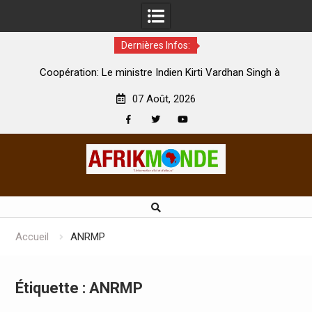
Dernières Infos:
par
Coopération: Le ministre Indien Kirti Vardhan Singh à
N
Abidjan pour la célébration de la Fête de l’indépendance
d
07 Août, 2026
Facebook
Twitter
Youtube
Skip
to
content
Accueil
ANRMP
Étiquette :
ANRMP