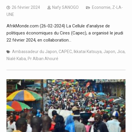
26 février 2024
Nafy SANOGO
Economie
,
Z-LA-
UNE
AfrikMonde.com (26-02-2024) La Cellule d’analyse de
politiques économiques du Cires (Capec), a organisé le jeudi
22 février 2024, en collaboration…
Ambassadeur du Japon
,
CAPEC
,
Ikkatai Katsuya
,
Japon
,
Jica
,
Nialé Kaba
,
Pr Alban Ahouré