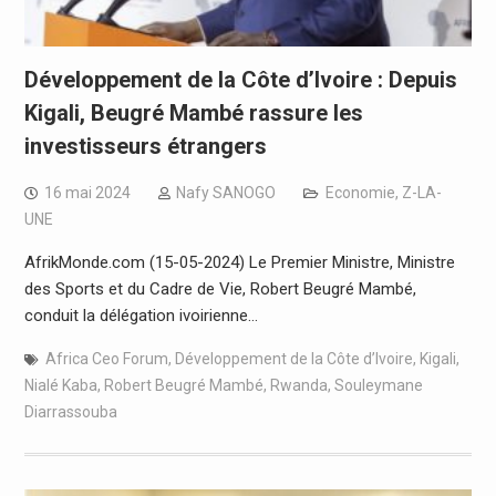
Développement de la Côte d’Ivoire : Depuis
Kigali, Beugré Mambé rassure les
investisseurs étrangers
16 mai 2024
Nafy SANOGO
Economie
,
Z-LA-
UNE
AfrikMonde.com (15-05-2024) Le Premier Ministre, Ministre
des Sports et du Cadre de Vie, Robert Beugré Mambé,
conduit la délégation ivoirienne…
Africa Ceo Forum
,
Développement de la Côte d’Ivoire
,
Kigali
,
Nialé Kaba
,
Robert Beugré Mambé
,
Rwanda
,
Souleymane
Diarrassouba