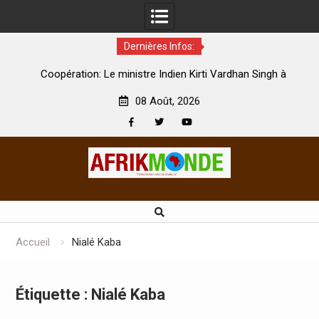
Dernières Infos:
par
Coopération: Le ministre Indien Kirti Vardhan Singh à
N
Abidjan pour la célébration de la Fête de l’indépendance
d
08 Août, 2026
Facebook
Twitter
Youtube
Skip
to
content
Accueil
Nialé Kaba
Étiquette :
Nialé Kaba