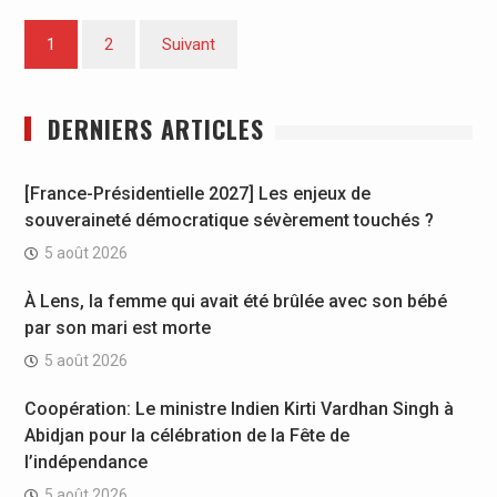
Pagination
1
2
Suivant
des
publications
DERNIERS ARTICLES
[France-Présidentielle 2027] Les enjeux de
souveraineté démocratique sévèrement touchés ?
5 août 2026
À Lens, la femme qui avait été brûlée avec son bébé
par son mari est morte
5 août 2026
Coopération: Le ministre Indien Kirti Vardhan Singh à
Abidjan pour la célébration de la Fête de
l’indépendance
5 août 2026