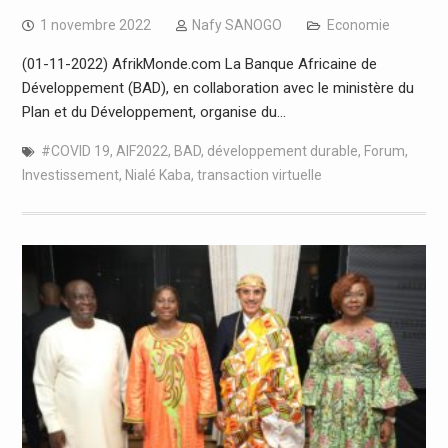
1 novembre 2022
Nafy SANOGO
Economie
(01-11-2022) AfrikMonde.com La Banque Africaine de
Développement (BAD), en collaboration avec le ministère du
Plan et du Développement, organise du…
#COVID 19
,
AIF2022
,
BAD
,
développement durable
,
Forum
,
Investissement
,
Nialé Kaba
,
transaction virtuelle