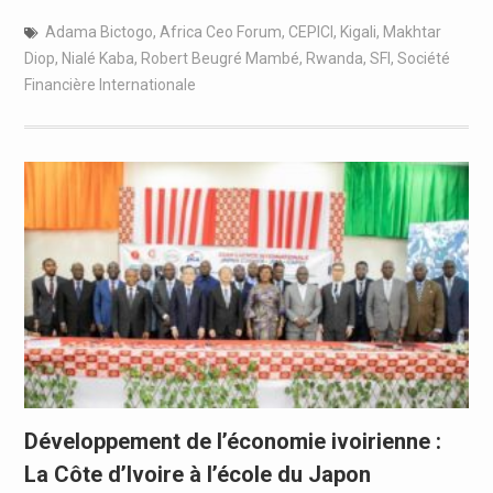
Adama Bictogo
,
Africa Ceo Forum
,
CEPICI
,
Kigali
,
Makhtar
Diop
,
Nialé Kaba
,
Robert Beugré Mambé
,
Rwanda
,
SFI
,
Société
Financière Internationale
Développement de l’économie ivoirienne :
La Côte d’Ivoire à l’école du Japon