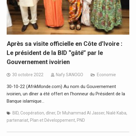
Après sa visite officielle en Côte d’Ivoire :
Le président de la BID ‘’gâté’’ par le
Gouvernement ivoirien
30 octobre 2022
Nafy SANOGO
Economie
30-10-22 (AfrikMonde.com) Au nom du Gouvernement
ivoirien, un dîner a été offert en l’honneur du Président de la
Banque islamique…
BID
,
Coopération
,
dîner
,
Dr Muhammad Al Jasser
,
Nialé Kaba
,
partenariat
,
Plan et Développement
,
PND