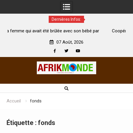
Dernières Infos:
 été brûlée avec son bébé par
Coopération: Le ministre Indien K
est morte
Abidjan pour la célébration de la Fê
07 Août, 2026
Facebook
Twitter
Youtube
Skip
to
content
Accueil
fonds
Étiquette :
fonds