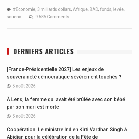
#Economie
,
3 milliards dollars
,
Afrique
,
BAD
,
fonds
,
levée
,
souenir
9 685 Comments
DERNIERS ARTICLES
[France-Présidentielle 2027] Les enjeux de
souveraineté démocratique sévèrement touchés ?
5 août 2026
À Lens, la femme qui avait été brûlée avec son bébé
par son mari est morte
5 août 2026
Coopération: Le ministre Indien Kirti Vardhan Singh à
Abidjan pour la célébration de la Fête de