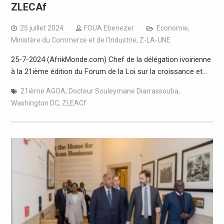
ZLECAf
25 juillet 2024
FOUA Ebenezer
Economie
,
Ministère du Commerce et de l'Industrie
,
Z-LA-UNE
25-7-2024 (AfrikMonde.com) Chef de la délégation ivoirienne
à la 21ième édition du Forum de la Loi sur la croissance et…
21ième AGOA
,
Docteur Souleymane Diarrassouba
,
Washington DC
,
ZLEACf