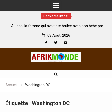
Dernières Infos:
té brûlée avec son bébé par
Coopération: Le ministre Indien Kir
t morte
Abidjan pour la célébration de la Fête
08 Août, 2026
Facebook
Twitter
Youtube
Skip
to
content
Accueil
Washington DC
Étiquette :
Washington DC