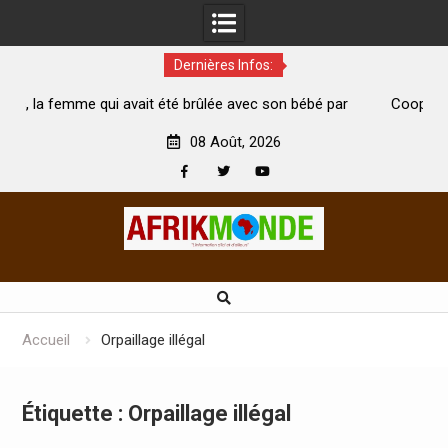
Dernières Infos:
té brûlée avec son bébé par
Coopération: Le ministre Indien Kir
t morte
Abidjan pour la célébration de la Fête
08 Août, 2026
Facebook
Twitter
Youtube
Skip
to
content
Accueil
Orpaillage illégal
Étiquette :
Orpaillage illégal