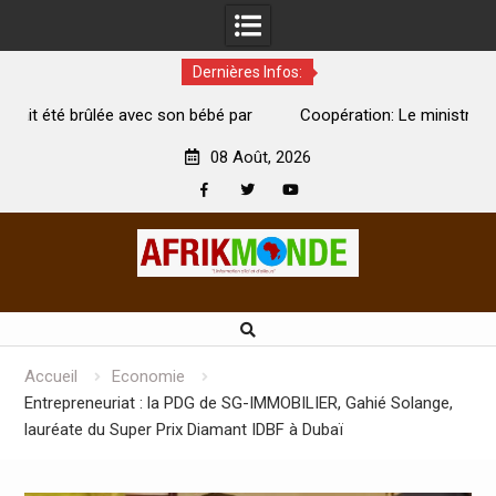
Dernières Infos:
é par
Coopération: Le ministre Indien Kirti Vardhan Singh à
Abidjan pour la célébration de la Fête de l’indépendance
08 Août, 2026
Facebook
Twitter
Youtube
Skip
to
content
Accueil
Economie
Entrepreneuriat : la PDG de SG-IMMOBILIER, Gahié Solange,
lauréate du Super Prix Diamant IDBF à Dubaï