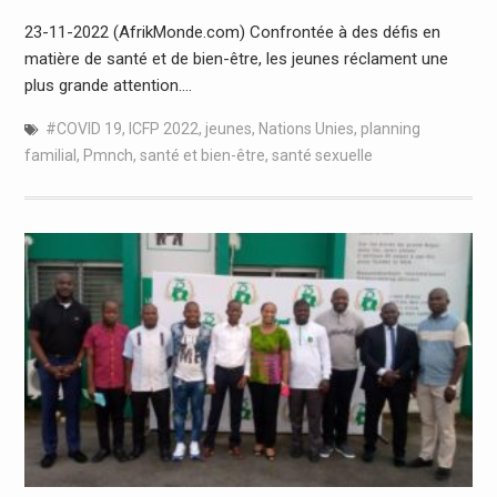
23-11-2022 (AfrikMonde.com) Confrontée à des défis en
matière de santé et de bien-être, les jeunes réclament une
plus grande attention.…
#COVID 19
,
ICFP 2022
,
jeunes
,
Nations Unies
,
planning
familial
,
Pmnch
,
santé et bien-être
,
santé sexuelle