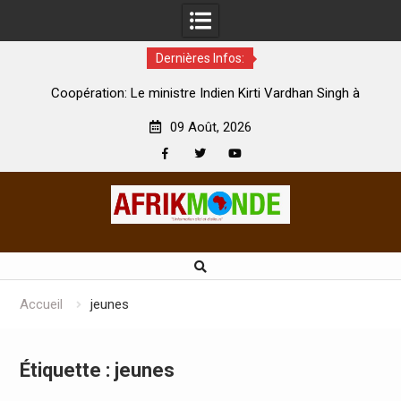
Dernières Infos:
par
Coopération: Le ministre Indien Kirti Vardhan Singh à
N
Abidjan pour la célébration de la Fête de l’indépendance
d
09 Août, 2026
Facebook
Twitter
Youtube
Skip
to
content
Accueil
jeunes
Étiquette :
jeunes