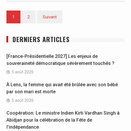
Pagination
1
2
Suivant
des
publications
DERNIERS ARTICLES
[France-Présidentielle 2027] Les enjeux de
souveraineté démocratique sévèrement touchés ?
5 août 2026
À Lens, la femme qui avait été brûlée avec son bébé
par son mari est morte
5 août 2026
Coopération: Le ministre Indien Kirti Vardhan Singh à
Abidjan pour la célébration de la Fête de
l’indépendance