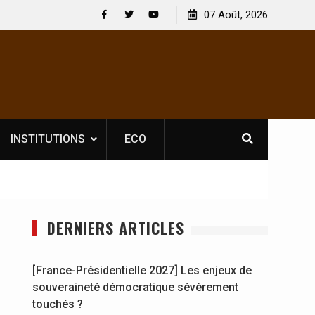
 : En
[France-Présidentielle 2027] Les enjeux de
07 Août, 2026
y se
souveraineté démocratique sévèrement touchés ?
Facebook
Twitter
Youtube
INSTITUTIONS
ECO
DERNIERS ARTICLES
[France-Présidentielle 2027] Les enjeux de
souveraineté démocratique sévèrement
touchés ?