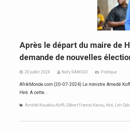
Après le départ du maire de 
demande de nouvelles élection
20 juillet 2024
Nafy SANOGO
Politique
AfrikMonde.com (20-07-2024) Le ministre Amedé Koffi 
Hiré. A cette…
Amédé Kouakou Koffi
,
Gilbert Francis Kacou
,
Hiré
,
Loh-Dji