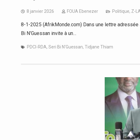
8 janvier 2026
FOUA Ebenezer
Politique
,
Z-L
8-1-2025 (AfrikMonde.com) Dans une lettre adressée a
Bi N’Guessan invite à un…
PDCI-RDA
,
Seri Bi N'Guessan
,
Tidjane Thiam