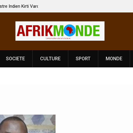
 Vardhan Singh à
Nouvelle licence obligatoire pour les spectacles
e de
Côte d’Ivoire, l’opérateur culturel Soldat Jahbo
prononce
SOCIETE
CULTURE
SPORT
MONDE