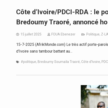
Côte d’Ivoire/PDCI-RDA : le p
Bredoumy Traoré, annoncé hors
15 juillet 2025
FOUA Ebenezer
Politique
,
Z-L
15-7-2025 (AfrikMonde.com) Le très actif porte-parol
d’Ivoire sans tambour battant au…
#politique
,
Bredoumy Soumaïla Traoré
,
Côte d'Ivoire
,
PDC