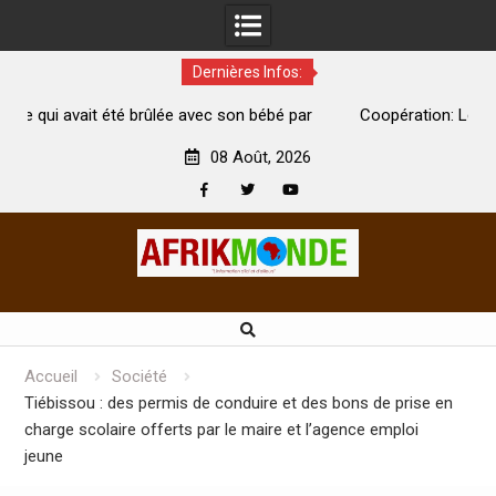
Dernières Infos:
on bébé par
Coopération: Le ministre Indien Kirti Vardhan Singh
Abidjan pour la célébration de la Fête de l’indépendan
08 Août, 2026
Facebook
Twitter
Youtube
Skip
to
content
Accueil
Société
Tiébissou : des permis de conduire et des bons de prise en
charge scolaire offerts par le maire et l’agence emploi
jeune