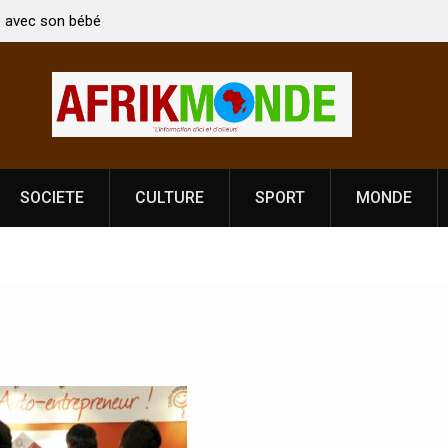
n bébé
Coopération: Le ministre Indien Kirti Vardhan Singh à
Abidjan pour la célébration de la Fête de
l’indépendance
SOCIETE
CULTURE
SPORT
MONDE