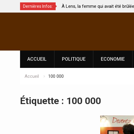
eux de
À Lens, la femme qui avait été brûlée avec so
Dernières Infos:
ment touchés ?
par son mari est morte
Skip
to
content
ACCUEIL
POLITIQUE
ECONOMIE
Accueil
100 000
Étiquette :
100 000