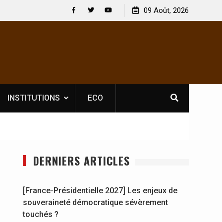
Nouvelle licence obligatoire pour les spectacles : En
09 Août, 2026
[France-P
Côte d’Ivoire, l’opérateur culturel Soldat Jahboy se
souverai
Facebook
Twitter
Youtube
prononce
INSTITUTIONS
ECO
DERNIERS ARTICLES
[France-Présidentielle 2027] Les enjeux de
souveraineté démocratique sévèrement
touchés ?