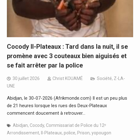
Cocody II-Plateaux : Tard dans la nuit, il se
promène avec 3 couteaux bien aiguisés et
se fait arrêter par la police
30 juillet 2026
Christ KOUAMÉ
Société
,
Z-LA-
UNE
Abidjan, le 30-07-2026 (Afrikmonde.com) Il est un peu plus
de 21 heures lorsque les rues des Deux-Plateaux
commencent doucement à retrouver…
Abidjan
,
Cocody
,
Commissariat de Police du 12ᵉ
Arrondissement
,
II-Plateaux
,
police
,
Prison
,
yopougon