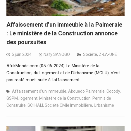
Affaissement d’un immeuble à la Palmeraie
: Le ministère de la Construction annonce
des poursuites
5 juin 2024
Nafy SANOGO
Société
,
Z-LA-UNE
AfrikMonde.com (05-06-2024) Le Ministère de la
Construction, du Logement et de l’Urbanisme (MCLU), n’est
pas resté muet, suite à l’affaissement…
Affaissement d’un immeuble
,
Akouedo Palmeraie
,
Cocody
,
GSPM
,
logement
,
Ministère de la Construction
,
Permis de
Construire
,
SCI HALI
,
Société Civile Immobilière
,
Urbanisme