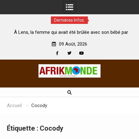
Dernières Infos:
té
À Lens, la femme qui avait été brûlée avec son bébé par
son mari est morte
A
09 Août, 2026
Facebook
Twitter
Youtube
Skip
to
content
Accueil
Cocody
Étiquette :
Cocody