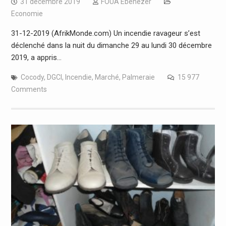
31 décembre 2019
FOUA Ebenezer
Economie
31-12-2019 (AfrikMonde.com) Un incendie ravageur s’est
déclenché dans la nuit du dimanche 29 au lundi 30 décembre
2019, a appris…
Cocody
,
DGCI
,
Incendie
,
Marché
,
Palmeraie
15 977
Comments